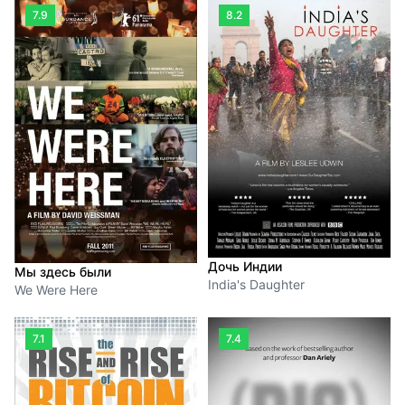
7.9
8.2
Дочь Индии
Мы здесь были
India's Daughter
We Were Here
7.1
7.4