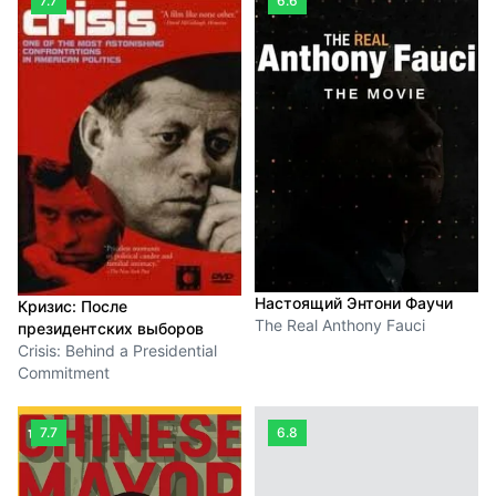
7.7
6.6
Настоящий Энтони Фаучи
Кризис: После
The Real Anthony Fauci
президентских выборов
Crisis: Behind a Presidential
Commitment
7.7
6.8