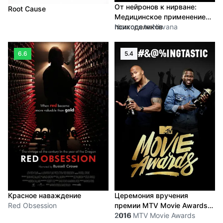
От нейронов к нирване:
Root Cause
Медицинское применение
психоделиков
Neurons to Nirvana
6.6
5.4
Красное наваждение
Церемония вручения
Red Obsession
премии MTV Movie Awards
2016
2016 MTV Movie Awards