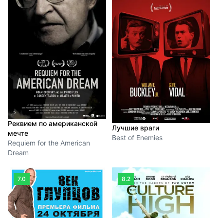
Реквием по американской
Лучшие враги
мечте
Best of Enemies
Requiem for the American
Dream
7.0
8.2