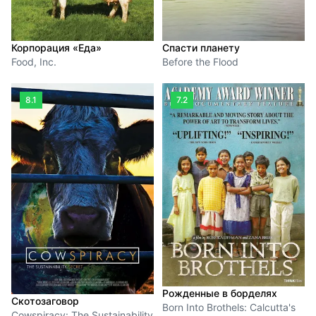
Корпорация «Еда»
Спасти планету
Food, Inc.
Before the Flood
8.1
7.2
Рожденные в борделях
Скотозаговор
Born Into Brothels: Calcutta's
Cowspiracy: The Sustainability