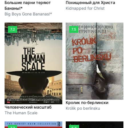
Большие парни теряют
Похищенный для Христа
Бананы!*
Kidnapped for Christ
Big Boys Gone Bananas!*
7.2
7.5
Кролик по-берлински
Человеческий масштаб
Królik po berlinsku
The Human Scale