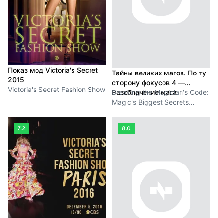
Показ мод Victoria's Secret
Тайны великих магов. По ту
2015
сторону фокусов 4 —
Victoria's Secret Fashion Show
Разоблачение мага
Breaking the Magician's Code:
Magic's Biggest Secrets
Finally Revealed 4 -
Unmasking the Magician: The
7.2
8.0
Final Reveal