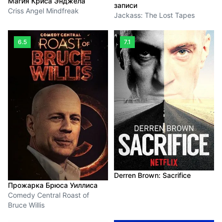
Магия Криса Энджела
записи
Criss Angel Mindfreak
Jackass: The Lost Tapes
6.5
7.1
Derren Brown: Sacrifice
Прожарка Брюса Уиллиса
Comedy Central Roast of
Bruce Willis