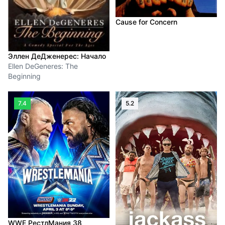
Cause for Concern
Эллен ДеДженерес: Начало
Ellen DeGeneres: The
Beginning
7.4
5.2
WWE РестлМания 38