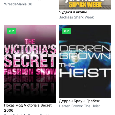
WrestleMania 38
Чудаки и акулы
Jackass Shark Week
8.2
8.2
Деррен Браун: Грабеж
Показ мод Victoria's Secret
Derren Brown: The Heist
2006