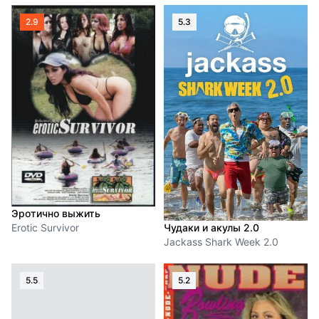
2.9
5.3
Эротично выжить
Чудаки и акулы 2.0
Erotic Survivor
Jackass Shark Week 2.0
5.5
5.2