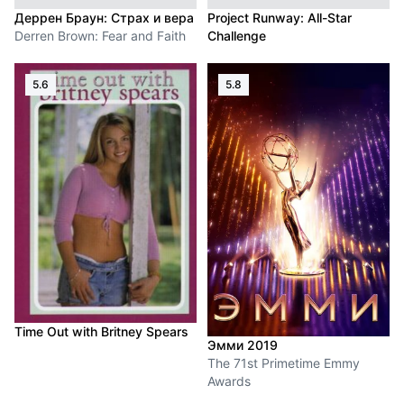
Деррен Браун: Страх и вера
Project Runway: All-Star
Derren Brown: Fear and Faith
Challenge
5.6
5.8
Time Out with Britney Spears
Эмми 2019
The 71st Primetime Emmy
Awards