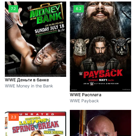
7.2
6.2
WWE Деньги в банке
WWE Money in the Bank
WWE Расплата
WWE Payback
2.3