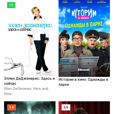
7.5
Эллен ДеДженерес: Здесь и
Истории в кино: Однажды в
сейчас
парке
Ellen DeGeneres: Here and
Now
3.8
5.9