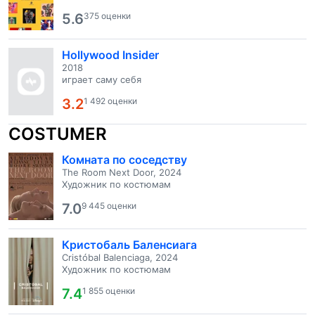
5.6
375 оценки
Hollywood Insider
2018
играет саму себя
3.2
1 492 оценки
COSTUMER
Комната по соседству
The Room Next Door, 2024
Художник по костюмам
7.0
9 445 оценки
Кристобаль Баленсиага
Cristóbal Balenciaga, 2024
Художник по костюмам
7.4
1 855 оценки