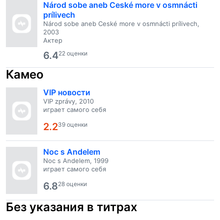
Národ sobe aneb Ceské more v osmnácti
prílivech
Národ sobe aneb Ceské more v osmnácti prílivech,
2003
Актер
6.4
22 оценки
Камео
VIP новости
VIP zprávy, 2010
играет самого себя
2.2
39 оценки
Noc s Andelem
Noc s Andelem, 1999
играет самого себя
6.8
28 оценки
Без указания в титрах