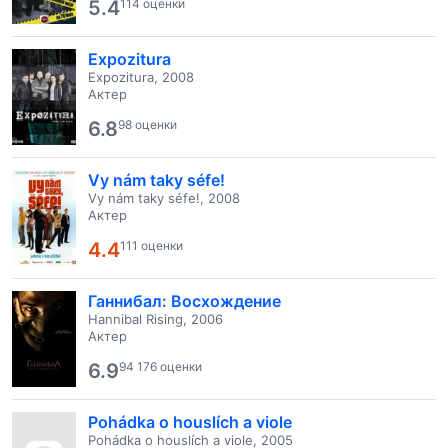
5.4
114 оценки
Expozitura
Expozitura, 2008
Актер
6.8
98 оценки
Vy nám taky séfe!
Vy nám taky séfe!, 2008
Актер
4.4
111 оценки
Ганнибал: Восхождение
Hannibal Rising, 2006
Актер
6.9
94 176 оценки
Pohádka o houslích a viole
Pohádka o houslích a viole, 2005