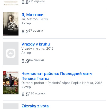
6.8
221 оценки
Я, Маттони
Já, Mattoni, 2016
Актер
6.2
57 оценки
Vrazdy v kruhu
Vrazdy v kruhu, 2015
Актер
5.9
64 оценки
Чемпионат района: Последний матч
Пепика Гнатка
Okresní prebor - Poslední zápas Pepika Hnátka, 2012
Актер
6.5
130 оценки
Zázraky zivota