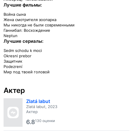
Лучшие фильмы:
Война сына
Жена смотрителя зоопарка
Мы никогда не были современными
Ганнибал: Восхождение
Neptun
Лучшие сериалы:
Sedm schodu k moci
Okresni prebor
Защитник
Podezrení
Мир под твоей головой
Актер
Zlatá labut
Zlatá labut, 2023
Актер
6.8
130 оценки