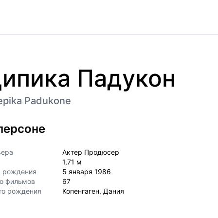
ипика Падукон
epika Padukone
персоне
ьера
Актер Продюсер
1,71 м
а рождения
5 января 1986
о фильмов
67
то рождения
Копенгаген, Дания