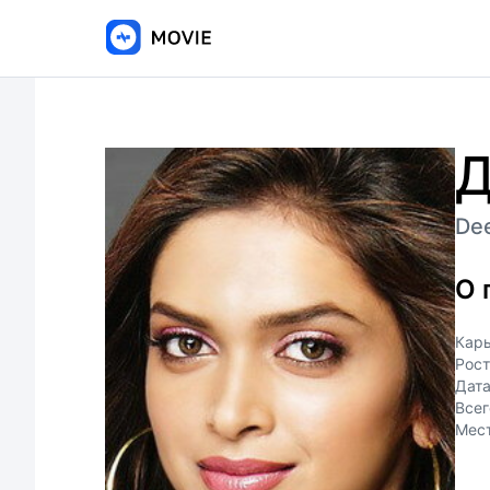
Д
De
О 
Кар
Рост
Дат
Всег
Мес