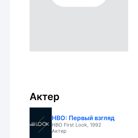
Актер
HBO: Первый взгляд
HBO First Look, 1992
Актер