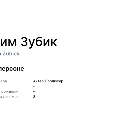
им Зубик
m Zubick
персоне
ьера
Актер Продюсер
-
а рождения
-
о фильмов
8