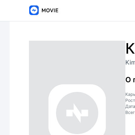
К
Ki
О 
Кар
Рост
Дат
Всег