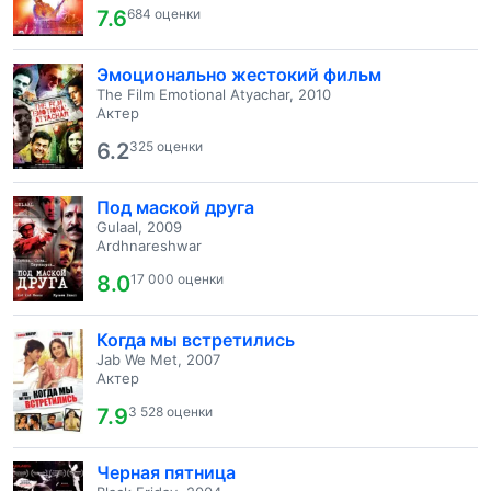
7.6
684 оценки
Эмоционально жестокий фильм
The Film Emotional Atyachar, 2010
Актер
6.2
325 оценки
Под маской друга
Gulaal, 2009
Ardhnareshwar
8.0
17 000 оценки
Когда мы встретились
Jab We Met, 2007
Актер
7.9
3 528 оценки
Черная пятница