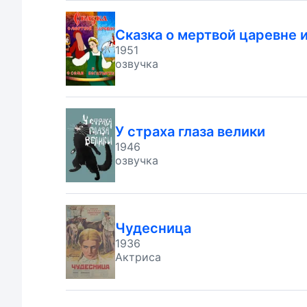
Сказка о мертвой царевне 
1951
озвучка
У страха глаза велики
1946
озвучка
Чудесница
1936
Актриса