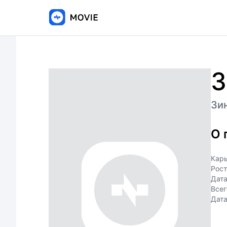
З
Зи
О 
Кар
Рост
Дат
Всег
Дата