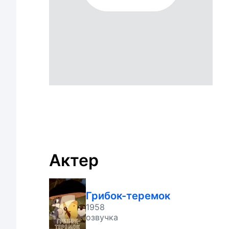
Актер
Грибок-теремок
1958
озвучка