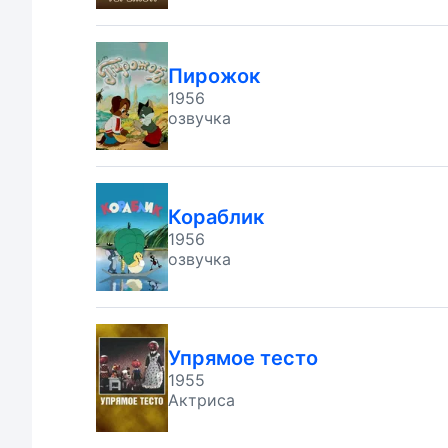
Пирожок
1956
озвучка
Кораблик
1956
озвучка
Упрямое тесто
1955
Актриса