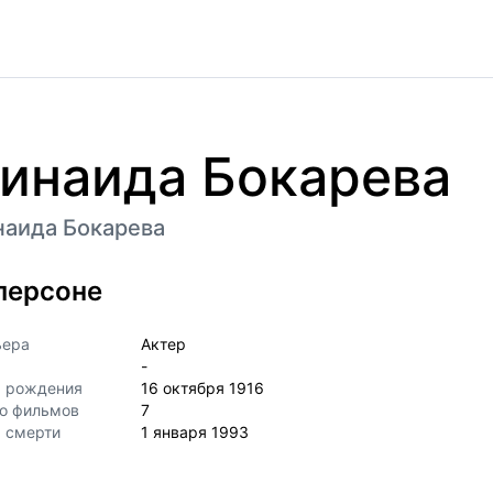
инаида Бокарева
наида Бокарева
персоне
ьера
Актер
-
а рождения
16 октября 1916
о фильмов
7
 смерти
1 января 1993