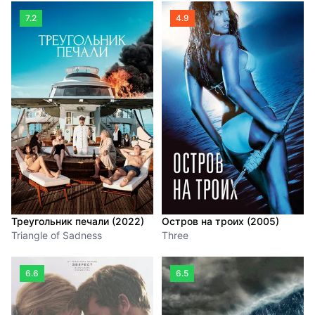
7.2
4.9
Треугольник печали (2022)
Остров на троих (2005)
Triangle of Sadness
Three
6.6
6.5