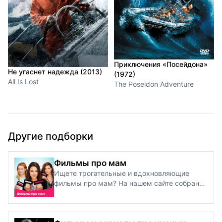
Приключения «Посейдона»
Не угаснет надежда (2013)
(1972)
All Is Lost
The Poseidon Adventure
Другие подборки
Фильмы про мам
Ищете трогательные и вдохновляющие
фильмы про мам? На нашем сайте собрана
подборка лучших картин — от душевных
драм до легких комедий о материнской
любви, заботе и силе характера. Здесь вы