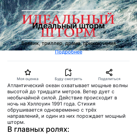
Идеальный шторм
The Perfect Storm, 2000
боевик, триллер, драма, приключения
Подробнее
Моя оценка
Буду смотреть
Поделиться
Атлантический океан охватывает мощные волны
высотой до тридцати метров. Ветер дует с
необычайной силой. Действие происходит в
ночь на Хэллоуин 1991 года. Стихия
обрушивается одновременно с трёх
направлений, и один из них порождает мощный
шторм.
В главных ролях: