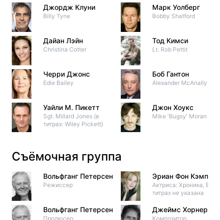
Джордж Клуни
Марк Уолберг
Billy Tyne
Bobby Shatford
Дайан Лэйн
Тод Кимси
Christina Cotter
Lt. Rob Pettit
Черри Джонс
Боб Гантон
Edie Bailey
Alexander McAnally III
Уайли М. Пикетт
Джон Хоукс
Sgt. Millard Jones (в
Mike 'Bugsy' Moran
титрах: Wiley Pickett)
Съёмочная группа
Вольфганг Петерсен
Эриан Фон Кэмп
Режиссер
Актриса: Хроника, В
титрах не указана
Вольфганг Петерсен
Джеймс Хорнер
Продюсер
Композитор