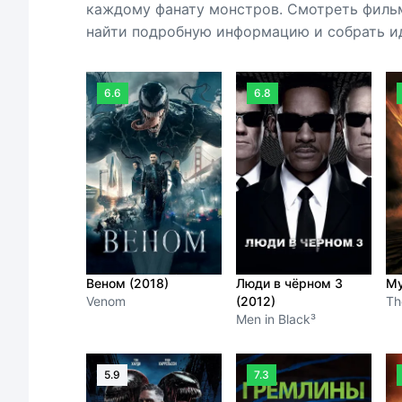
каждому фанату монстров. Смотреть фильм
найти подробную информацию и собрать ид
6.6
6.8
Веном (2018)
Люди в чёрном 3
Му
Venom
(2012)
Th
Men in Black³
5.9
7.3