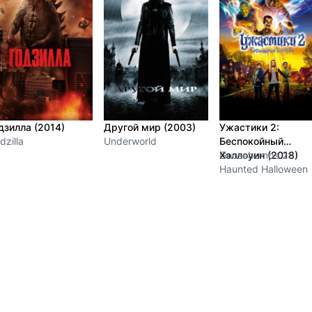
дзилла (2014)
Другой мир (2003)
Ужастики 2:
dzilla
Underworld
Беспокойный
Хэллоуин (2018)
Goosebumps 2:
Haunted Halloween