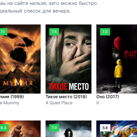
ы на сайте нельзя, зато можно быстро
еальный список для вечера.
7.1
7.5
7.3
мия (1999)
Тихое место (2018)
Оно (2017)
e Mummy
A Quiet Place
It
6.4
7.0
5.6