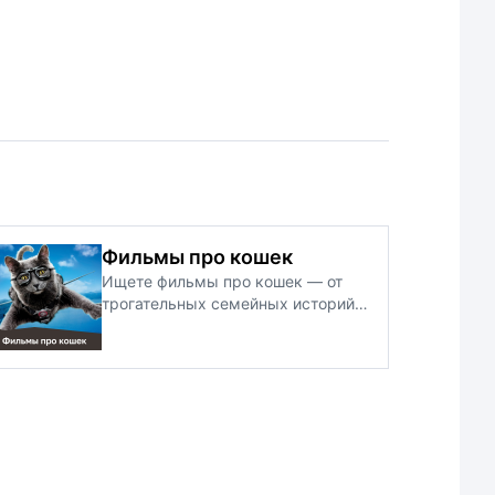
Фильмы про кошек
Ищете фильмы про кошек — от
трогательных семейных историй
до комедий и приключений? На
этой странице собрана удобная
подборка фильмов про кошек с
краткими описаниями, жанрами,
годами выпуска и интересными
фактами о питомцах-героях.
Поможем быстро найти лучшие
фильмы про кошек под