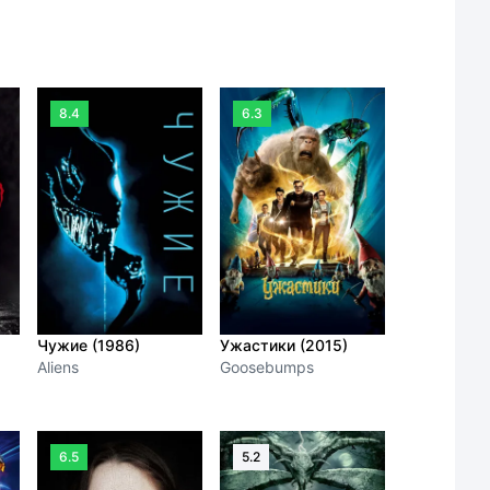
8.4
6.3
Чужие (1986)
Ужастики (2015)
Aliens
Goosebumps
6.5
5.2