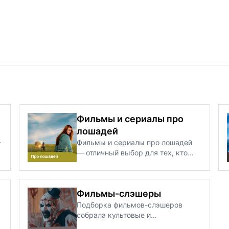
Фильмы и сериалы про
лошадей
Фильмы и сериалы про лошадей
— отличный выбор для тех, кто
любит истории о дружбе, доверии
и силе характера. На этой
странице собрана подборка
Фильмы-слэшеры
лучших картин про конный спорт,
:
скачки, диких мустангов и жизнь
Подборка фильмов-слэшеров
на ранчо: от семейных драм до
собрала культовые и
вдохновляющих спортивных
современные хорроры, где