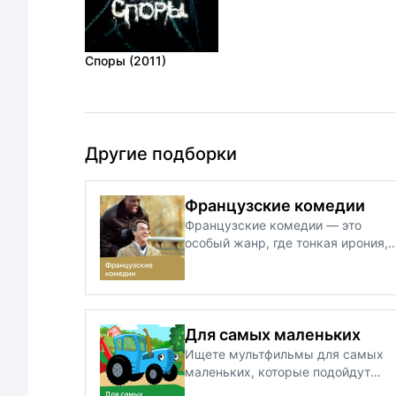
Споры (2011)
Другие подборки
Французские комедии
Французские комедии — это
особый жанр, где тонкая ирония,
живые диалоги и узнаваемые
жизненные ситуации
превращаются в по‑настоящему
тёплое кино. На этой странице вы
найдёте подборку лучших
Для самых маленьких
французских комедий разных лет
Ищете мультфильмы для самых
от классики с Луи де Фюнесом до
маленьких, которые подойдут
современных хитов с Омаром Си
детям от 0 до 3 лет? На этой