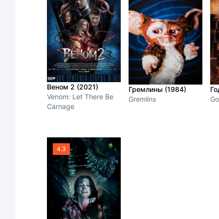
Веном 2 (2021)
Гремлины (1984)
Го
Venom: Let There Be
Gremlins
Go
Carnage
4.3