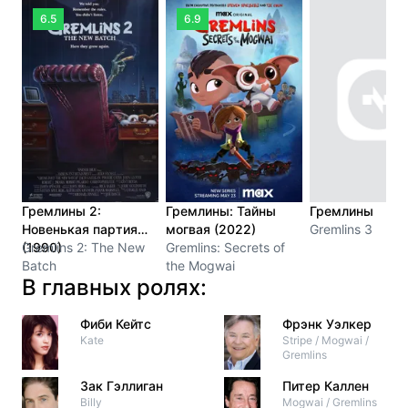
6.5
6.9
Гремлины 2:
Гремлины: Тайны
Гремлины
Новенькая партия
могвая (2022)
Gremlins 3
(1990)
Gremlins 2: The New
Gremlins: Secrets of
Batch
the Mogwai
В главных ролях:
Фиби Кейтс
Фрэнк Уэлкер
Kate
Stripe / Mogwai /
Gremlins
Зак Гэллиган
Питер Каллен
Billy
Mogwai / Gremlins