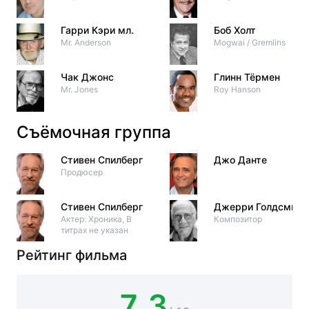
Гарри Кэри мл.
Боб Холт
Mr. Anderson
Mogwai / Gremlins
Чак Джонс
Глинн Тёрмен
Mr. Jones
Roy Hanson
Съёмочная группа
Стивен Спилберг
Джо Данте
Продюсер
Стивен Спилберг
Джерри Голдсмит
Актер: Хроника, В
Композитор
титрах не указан
Рейтинг фильма
7.3