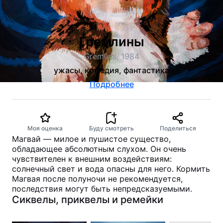
Гремлины
Gremlins, 1984
ужасы, комедия, фантастика
Подробнее
Моя оценка
Буду смотреть
Поделиться
Магвай — милое и пушистое существо,
обладающее абсолютным слухом. Он очень
чувствителен к внешним воздействиям:
солнечный свет и вода опасны для него. Кормить
Магвая после полуночи не рекомендуется,
последствия могут быть непредсказуемыми.
Сиквелы, приквелы и ремейки