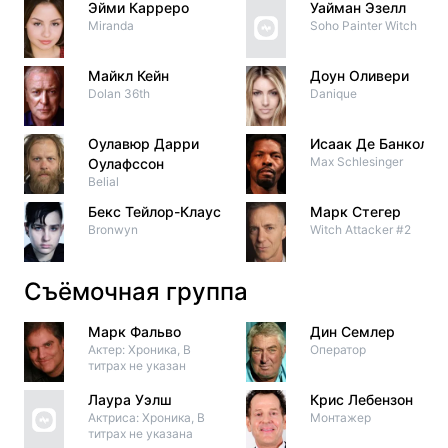
Эйми Карреро
Уайман Эзелл
Miranda
Soho Painter Witch
Майкл Кейн
Доун Оливери
Dolan 36th
Danique
Оулавюр Дарри
Исаак Де Банколе
Max Schlesinger
Оулафссон
Belial
Бекс Тейлор-Клаус
Марк Стегер
Bronwyn
Witch Attacker #2
Съёмочная группа
Марк Фальво
Дин Семлер
Актер: Хроника, В
Оператор
титрах не указан
Лаура Уэлш
Крис Лебензон
Актриса: Хроника, В
Монтажер
титрах не указана