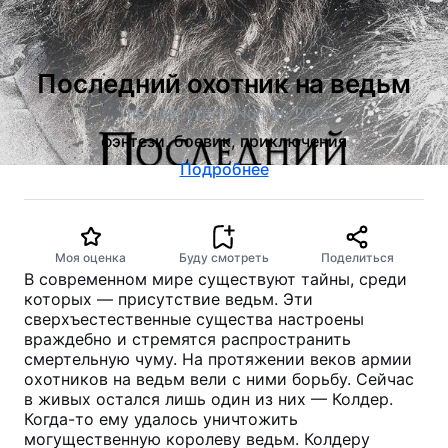
Последний охотник на ведьм
The Last Witch Hunter, 2015
фэнтези, боевик, приключения
Подробнее
Моя оценка
Буду смотреть
Поделиться
В современном мире существуют тайны, среди
которых — присутствие ведьм. Эти
сверхъестественные существа настроены
враждебно и стремятся распространить
смертельную чуму. На протяжении веков армии
охотников на ведьм вели с ними борьбу. Сейчас
в живых остался лишь один из них — Колдер.
Когда-то ему удалось уничтожить
могущественную королеву ведьм. Колдеру