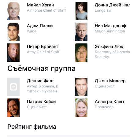
Майкл Хоган
Донна Джей Фалкс
Air Force Chief of Staff
Longclaw
Адам Палли
Нил Макдонаф
Wade
Major Bennington
Питер Брайант
Эльфина Люк
Army Chief of Staff
Secretary of Homeland
Security
Съёмочная группа
Деннис Фалт
Джош Миллер
Актер: Хроника, В
Сценарист
титрах не указан
Патрик Кейси
Аллегра Клегг
Сценарист
Продюсер
Рейтинг фильма