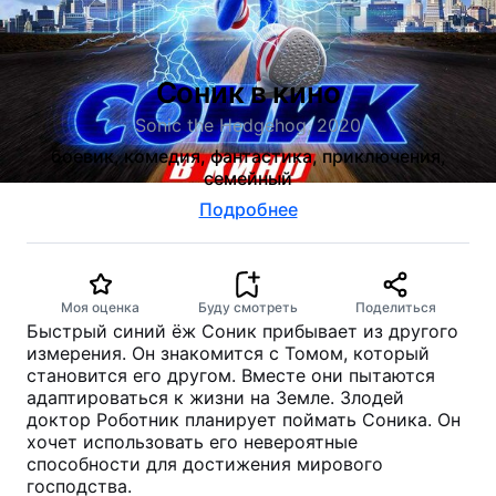
Соник в кино
Sonic the Hedgehog, 2020
боевик, комедия, фантастика, приключения,
семейный
Подробнее
Моя оценка
Буду смотреть
Поделиться
Быстрый синий ёж Соник прибывает из другого
измерения. Он знакомится с Томом, который
становится его другом. Вместе они пытаются
адаптироваться к жизни на Земле. Злодей
доктор Роботник планирует поймать Соника. Он
хочет использовать его невероятные
способности для достижения мирового
господства.