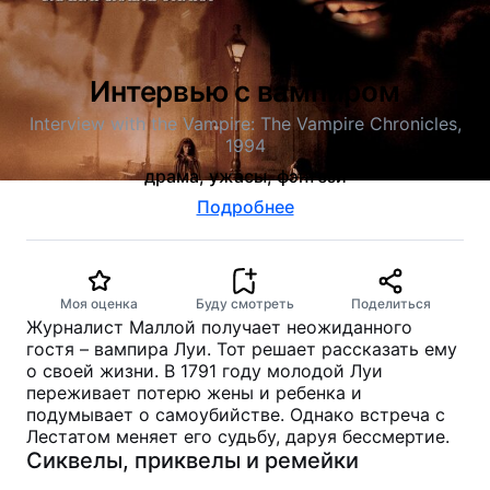
Интервью с вампиром
Interview with the Vampire: The Vampire Chronicles,
1994
драма, ужасы, фэнтези
Подробнее
Моя оценка
Буду смотреть
Поделиться
Журналист Маллой получает неожиданного
гостя – вампира Луи. Тот решает рассказать ему
о своей жизни. В 1791 году молодой Луи
переживает потерю жены и ребенка и
подумывает о самоубийстве. Однако встреча с
Лестатом меняет его судьбу, даруя бессмертие.
Сиквелы, приквелы и ремейки