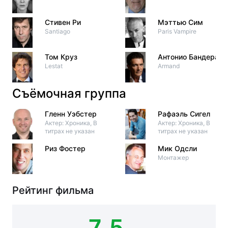
Стивен Ри
Мэттью Сим
Santiago
Paris Vampire
Том Круз
Антонио Бандерас
Lestat
Armand
Съёмочная группа
Гленн Уэбстер
Рафаэль Сигел
Актер: Хроника, В
Актер: Хроника, В
титрах не указан
титрах не указан
Риз Фостер
Мик Одсли
Монтажер
Рейтинг фильма
7.5