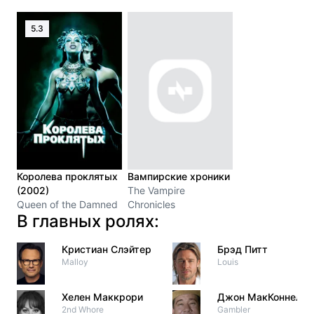
5.3
Королева проклятых
Вампирские хроники
(2002)
The Vampire
Queen of the Damned
Chronicles
В главных ролях:
Кристиан Слэйтер
Брэд Питт
Malloy
Louis
Хелен Маккрори
Джон МакКоннелл
2nd Whore
Gambler