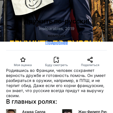
Дружить по-русски!
Inséparables, 2019
комедия
Подробнее
Моя оценка
Буду смотреть
Поделиться
Родившись во Франции, человек сохраняет
верность дружбе и готовность помочь. Он умеет
разбираться в оружии, например, в ППШ, и не
терпит обид. Даже если его корни французские,
он знает, что русские всегда придут на выручку
своим.
В главных ролях:
Ахмед Силла
Жан-Филипп Риччи