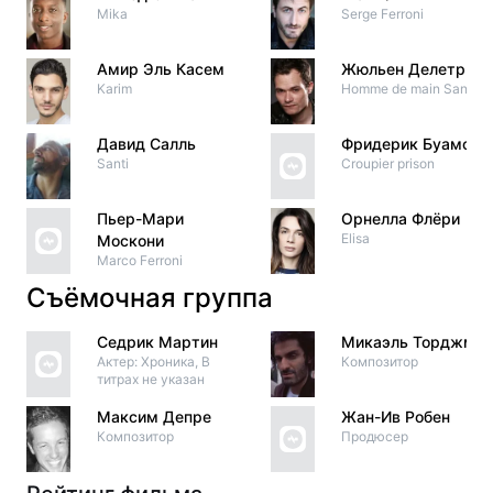
Mika
Serge Ferroni
Амир Эль Касем
Жюльен Делетр
Karim
Homme de main Santi 4
Давид Салль
Фридерик Буаморо
Santi
Croupier prison
Пьер-Мари
Орнелла Флёри
Elisa
Москони
Marco Ferroni
Съёмочная группа
Седрик Мартин
Микаэль Торджман
Актер: Хроника, В
Композитор
титрах не указан
Максим Депре
Жан-Ив Робен
Композитор
Продюсер