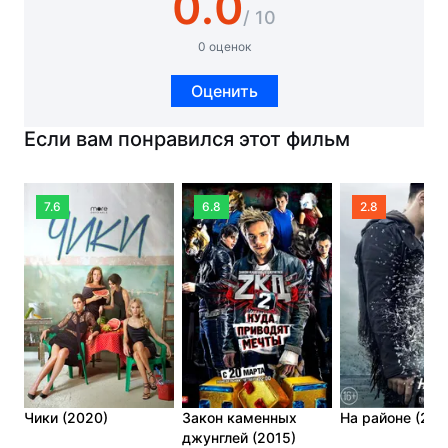
0.0
/ 10
0 оценок
Оценить
Если вам понравился этот фильм
7.6
6.8
2.8
Чики (2020)
Закон каменных
На районе (201
джунглей (2015)