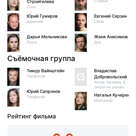
Старый
Строителева
Соня
Юрий Гумиров
Евгений Серзин
охранник
Сёма
Дарья Мельникова
Женя Анисимов
Луша
Док
Съёмочная группа
Тимур Вайнштейн
Владислав
Продюсер
Добровольский
Актер: Хроника, В
титрах не указан
Юрий Сапронов
Наталья Кучеренко
Продюсер
Монтажер
Рейтинг фильма