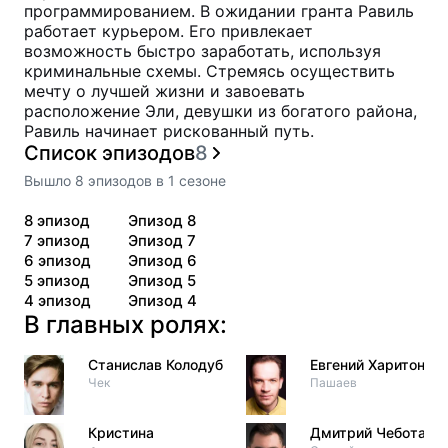
программированием. В ожидании гранта Равиль
работает курьером. Его привлекает
возможность быстро заработать, используя
криминальные схемы. Стремясь осуществить
мечту о лучшей жизни и завоевать
расположение Эли, девушки из богатого района,
Равиль начинает рискованный путь.
Список эпизодов
8
Вышло
8
эпизодов
в
1
сезоне
8
эпизод
Эпизод 8
7
эпизод
Эпизод 7
6
эпизод
Эпизод 6
5
эпизод
Эпизод 5
4
эпизод
Эпизод 4
В главных ролях:
Станислав Колодуб
Евгений Харитонов
Чек
Пашаев
Кристина
Дмитрий Чеботарё