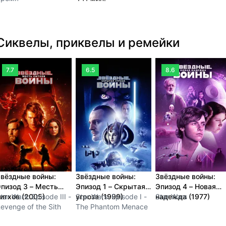
Сиквелы, приквелы и ремейки
7.7
6.5
8.6
вёздные войны:
Звёздные войны:
Звёздные войны:
пизод 3 – Месть
Эпизод 1 – Скрытая
Эпизод 4 – Новая
итхов (2005)
tar Wars: Episode III -
угроза (1999)
Star Wars: Episode I -
надежда (1977)
Star Wars
evenge of the Sith
The Phantom Menace