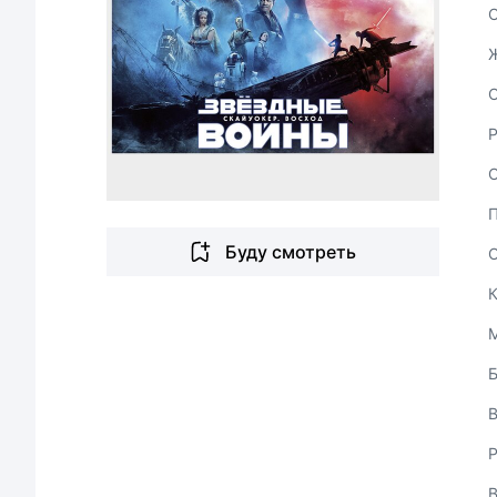
С
Буду смотреть
В
Р