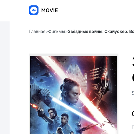
Главная
>
Фильмы
>
Звёздные войны: Скайуокер. В
Г