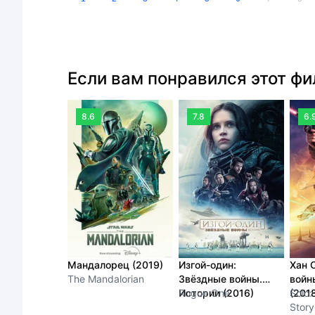
Если вам понравился этот ф
8.6
7.8
6.
Мандалорец (2019)
Изгой-один:
Хан 
The Mandalorian
Звёздные войны.
войн
Истории (2016)
Rogue One
(201
Solo:
Story