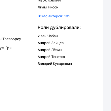
Марк Хэмилл
Лиам Нисон
я
Всего актеров:
102
Роли дублировали:
Иван Чабан
н Треворроу
Андрей Зайцев
ум Грин
Андрей Лёвин
Андрей Тенетко
Валерий Кухарешин