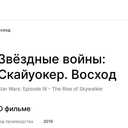
осход
Звёздные войны:
Скайуокер. Восход
Star Wars: Episode IX - The Rise of Skywalker
О фильме
од производства
2019