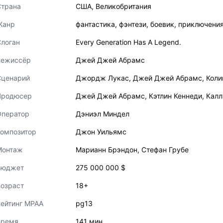
Страна
США
,
Великобритания
Жанр
фантастика
,
фэнтези
,
боевик
,
приключени
логан
Every Generation Has A Legend.
Режиссёр
Джей Джей Абрамс
Сценарий
Джордж Лукас
,
Джей Джей Абрамс
,
Коли
Продюсер
Джей Джей Абрамс
,
Кэтлин Кеннеди
,
Калл
Оператор
Дэниэл Миндел
Композитор
Джон Уильямс
Монтаж
Марианн Брэндон
,
Стефан Грубе
Бюджет
275 000 000 $
озраст
18+
ейтинг MPAA
pg13
Время
141 мин.