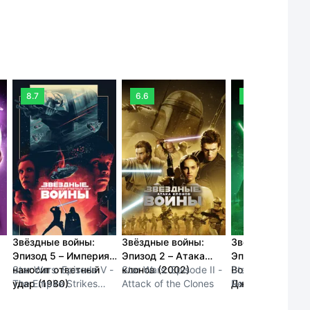
8.7
6.6
8.3
Звёздные войны:
Звёздные войны:
Звёздные войны
Эпизод 5 – Империя
Эпизод 2 – Атака
Эпизод 6 –
наносит ответный
Star Wars: Episode V -
клонов (2002)
Star Wars: Episode II -
Возвращение
Star Wars: Episod
удар (1980)
The Empire Strikes
Attack of the Clones
Джедая (1983)
Return of the Jed
Back