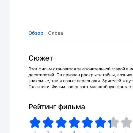
Обзор
Слова
Сюжет
Этот фильм становится заключительной главой в
десятилетий. Он призван раскрыть тайны, возник
знакомые, так и новые персонажи. Зрителей жду
Галактики. Фильм завершает масштабную фантаст
Рейтинг фильма
1
2
3
4
5
6
7
8