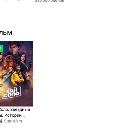
536 000 оценок
ильм
9
Соло: Звёздные
ы. Истории
8)
 A Star Wars