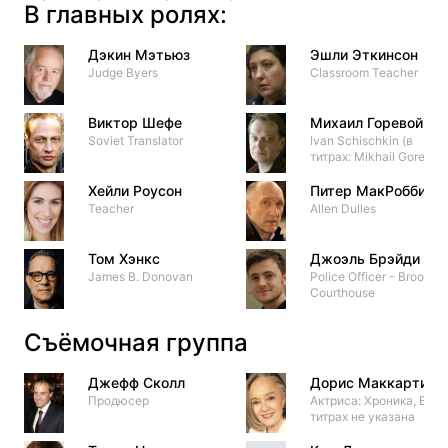
В главных ролях:
Дэкин Мэтьюз
Эшли Эткинсон
Judge Byers
Classroom Teacher
Виктор Шефе
Михаил Горевой
Soviet Translator
Ivan Schischkin (в
титрах: Mikhail Gorevoy
Хейли Роусон
Питер МакРобби
Teacher
Allen Dulles
Том Хэнкс
Джоэль Брэйди
James B. Donovan
Police Officer - Brooklyn
Courthouse
Съёмочная группа
Джефф Сколл
Дорис Маккарти
Продюсер
Актриса: Хроника, В
титрах не указана