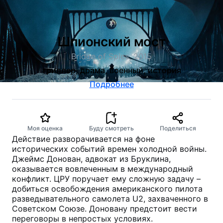
Шпионский мост
Bridge of Spies, 2015
триллер, драма, военный, история
Подробнее
Моя оценка
Буду смотреть
Поделиться
Действие разворачивается на фоне
исторических событий времен холодной войны.
Джеймс Донован, адвокат из Бруклина,
оказывается вовлеченным в международный
конфликт. ЦРУ поручает ему сложную задачу –
добиться освобождения американского пилота
разведывательного самолета U2, захваченного в
Советском Союзе. Доновану предстоит вести
переговоры в непростых условиях.