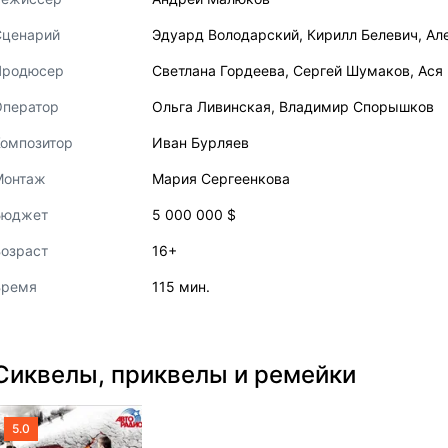
Сценарий
Эдуард Володарский
,
Кирилл Белевич
,
Ал
Продюсер
Светлана Гордеева
,
Сергей Шумаков
,
Ася
Оператор
Ольга Ливинская
,
Владимир Спорышков
Композитор
Иван Бурляев
Монтаж
Мария Сергеенкова
Бюджет
5 000 000 $
озраст
16+
Время
115 мин.
Сиквелы, приквелы и ремейки
5.0