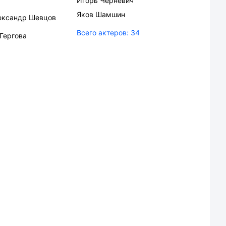
Игорь Черневич
Яков Шамшин
ександр Шевцов
Всего актеров:
34
 Гергова