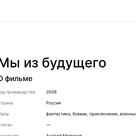
Мы из будущего
О фильме
од производства
2008
Страна
Россия
Жанр
фантастика
,
боевик
,
приключения
,
военны
логан
—
Режиссёр
Андрей Малюков