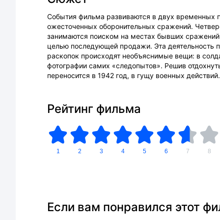
События фильма развиваются в двух временных пе
ожесточенных оборонительных сражений. Четверо
занимаются поиском на местах бывших сражений.
целью последующей продажи. Эта деятельность п
раскопок происходят необъяснимые вещи: в солд
фотографии самих «следопытов». Решив отдохнуть
переносится в 1942 год, в гущу военных действий.
Рейтинг фильма
1
2
3
4
5
6
7
8
Если вам понравился этот ф