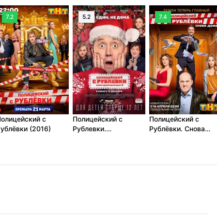
7.2
5.2
7.4
олицейский с
Полицейский с
Полицейский с
ублёвки (2016)
Рублевки.
Рублёвки. Снова
Новогодний
дома (2018)
беспредел 2 (2019)