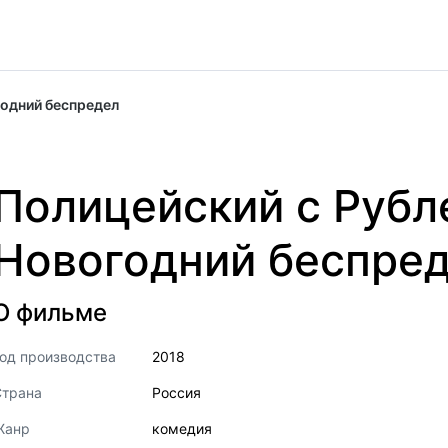
годний беспредел
Полицейский с Рубл
Новогодний беспре
О фильме
од производства
2018
Страна
Россия
Жанр
комедия