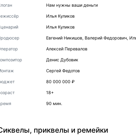
логан
Нам нужны ваши деньги
Режиссёр
Илья Куликов
Сценарий
Илья Куликов
Продюсер
Евгений Никишов
,
Валерий Федорович
,
Ил
Оператор
Алексей Перевалов
Композитор
Денис Дубовик
Монтаж
Сергей Федотов
Бюджет
80 000 000 ₽
озраст
18+
Время
90 мин.
Сиквелы, приквелы и ремейки