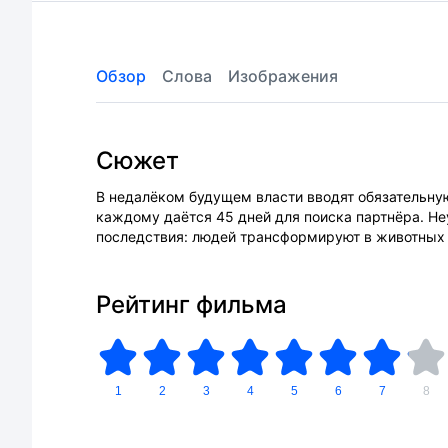
Обзор
Слова
Изображения
Сюжет
В недалёком будущем власти вводят обязательну
каждому даётся 45 дней для поиска партнёра. Н
последствия: людей трансформируют в животных 
Рейтинг фильма
1
2
3
4
5
6
7
8