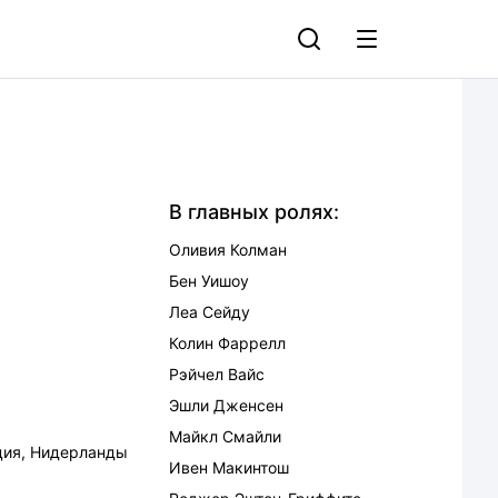
В главных ролях:
Оливия Колман
Бен Уишоу
Леа Сейду
Колин Фаррелл
Рэйчел Вайс
Эшли Дженсен
Майкл Смайли
ция
,
Нидерланды
Ивен Макинтош