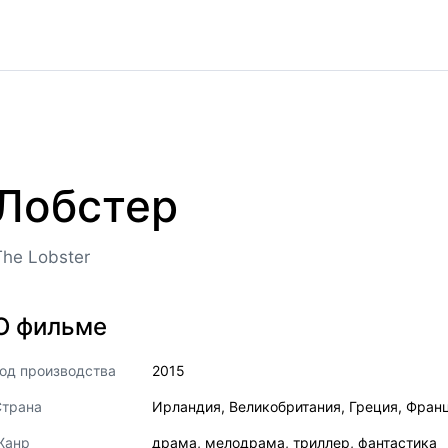
Лобстер
The Lobster
О фильме
од производства
2015
Страна
Ирландия
,
Великобритания
,
Греция
,
Фран
Жанр
драма
,
мелодрама
,
триллер
,
фантастика