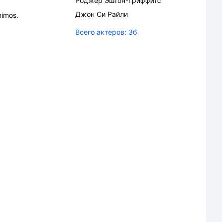
Роджер Эштон-Гриффитс
Джон Си Райли
himos.
Всего актеров:
36