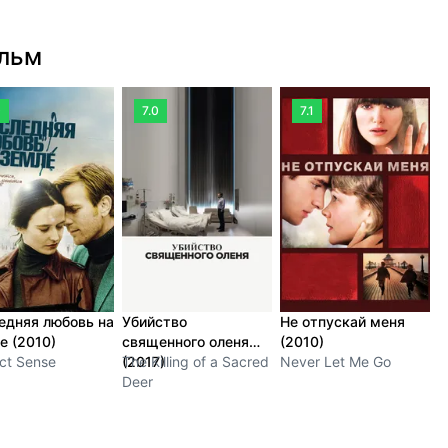
ильм
0
7.0
7.1
едняя любовь на
Убийство
Не отпускай меня
В
е (2010)
священного оленя
(2010)
H
ct Sense
(2017)
The Killing of a Sacred
Never Let Me Go
Deer