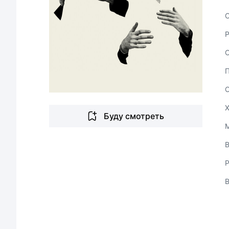
С
Буду смотреть
В
Р