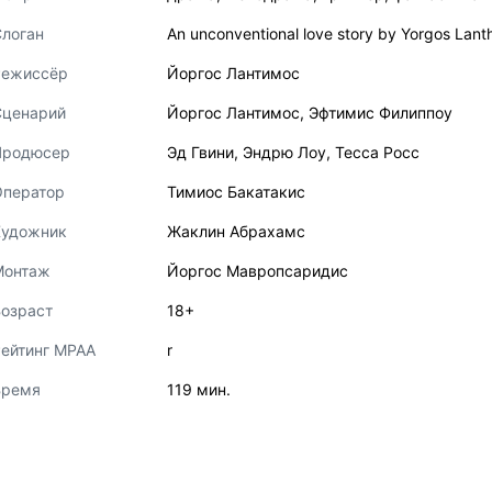
логан
An unconventional love story by Yorgos Lant
Режиссёр
Йоргос Лантимос
Сценарий
Йоргос Лантимос
,
Эфтимис Филиппоу
Продюсер
Эд Гвини
,
Эндрю Лоу
,
Тесса Росс
Оператор
Тимиос Бакатакис
Художник
Жаклин Абрахамс
Монтаж
Йоргос Мавропсаридис
озраст
18+
ейтинг MPAA
r
Время
119 мин.