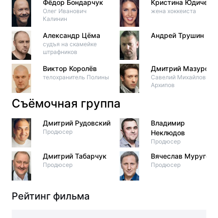
Фёдор Бондарчук
Кристина Юдичева
Олег Иванович
жена хоккеиста
Калинин
Александр Цёма
Андрей Трушин
судъя на скамейке
штрафников
Виктор Королёв
Дмитрий Мазуров
телохранитель Полины
Савелий Михайлович
Архипов
Съёмочная группа
Дмитрий Рудовский
Владимир
Продюсер
Неклюдов
Продюсер
Дмитрий Табарчук
Вячеслав Муругов
Продюсер
Продюсер
Рейтинг фильма