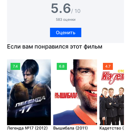
5.6
/ 10
583 оценки
Оценить
Если вам понравился этот фильм
7.4
6.8
4.7
Легенда №17 (2012)
Вышибала (2011)
Кадетство (20