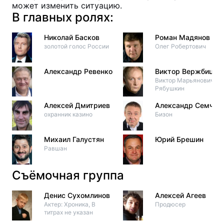
может изменить ситуацию.
В главных ролях:
Николай Басков
Роман Мадянов
золотой голос России
Олег Робертович
Александр Ревенко
Виктор Вержбицки
Виктор Марьянович
Рябушкин
Алексей Дмитриев
Александр Семчев
охранник казино
Бизон
Михаил Галустян
Юрий Брешин
Равшан
Съёмочная группа
Денис Сухомлинов
Алексей Агеев
Актер: Хроника, В
Продюсер
титрах не указан