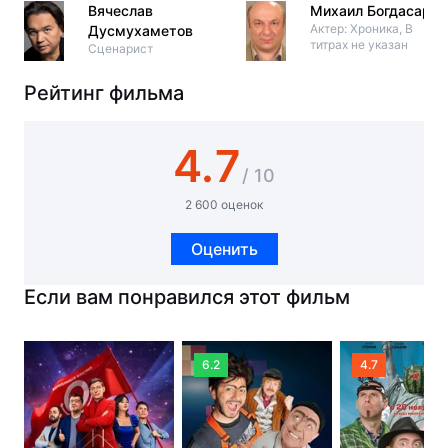
Вячеслав
Михаил Богдасаров
Актер: Хроника, В
Дусмухаметов
титрах не указан
Сценарист
Рейтинг фильма
4.7
/ 10
2 600 оценок
Оценить
Если вам понравился этот фильм
6.2
4.7