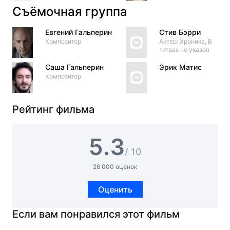
Съёмочная группа
Евгений Гальперин
Стив Бэрри
Композитор
Актер: Хроника, В
титрах не указан
Саша Гальперин
Эрик Матис
Композитор
Рейтинг фильма
5.3
/ 10
26 000 оценок
Оценить
Если вам понравился этот фильм