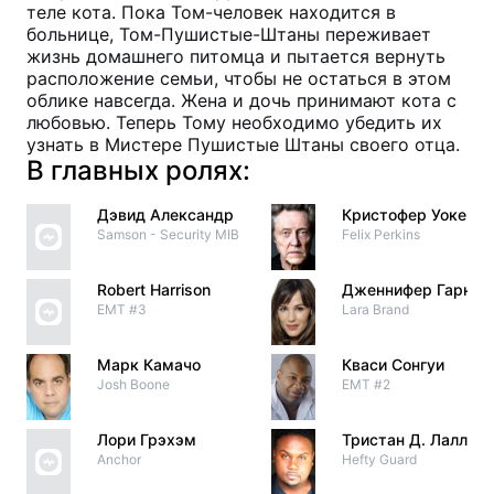
теле кота. Пока Том-человек находится в
больнице, Том-Пушистые-Штаны переживает
жизнь домашнего питомца и пытается вернуть
расположение семьи, чтобы не остаться в этом
облике навсегда. Жена и дочь принимают кота с
любовью. Теперь Тому необходимо убедить их
узнать в Мистере Пушистые Штаны своего отца.
В главных ролях:
Дэвид Александр
Кристофер Уокен
Samson - Security MIB
Felix Perkins
Robert Harrison
Дженнифер Гарнер
EMT #3
Lara Brand
Марк Камачо
Кваси Сонгуи
Josh Boone
EMT #2
Лори Грэхэм
Тристан Д. Лалла
Anchor
Hefty Guard