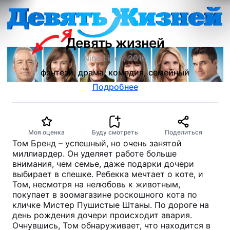
Девять жизней
Nine Lives, 2016
фэнтези, драма, комедия, семейный
Подробнее
Моя оценка
Буду смотреть
Поделиться
Том Бренд – успешный, но очень занятой
миллиардер. Он уделяет работе больше
внимания, чем семье, даже подарки дочери
выбирает в спешке. Ребекка мечтает о коте, и
Том, несмотря на нелюбовь к животным,
покупает в зоомагазине роскошного кота по
кличке Мистер Пушистые Штаны. По дороге на
день рождения дочери происходит авария.
Очнувшись, Том обнаруживает, что находится в