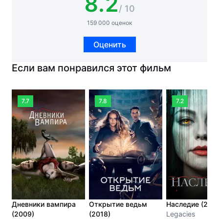
8.2
/ 10
159 000 оценок
Оценить
Если вам понравился этот фильм
7.7
7.8
7.2
Дневники вампира
Открытие ведьм
Наследие (2018
(2009)
(2018)
Legacies