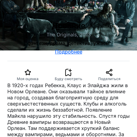
Древние
The Originals, 2013
фэнтези, драма, детектив, ужасы
Подробнее
Моя оценка
Буду смотреть
Поделиться
В 1920-х годах Ребекка, Клаус и Элайджа жили в
Новом Орлеане. Они оказывали тайное влияние
на город, создавая благоприятную среду для
сверхъестественных существ. Клубы и алкоголь
сделали их жизнь беззаботной. Появление
Майкла нарушило эту стабильность. Спустя годы
Древние вампиры возвращаются в Новый
Орлеан. Там поддерживается хрупкий баланс
между вампирами, ведьмами и оборотнями. За