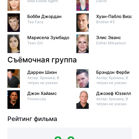
Real Estate Agent
David
Бобби Джордан
Хуан-Пабло Виза
Tea Face
Brother #3
Марисела Зумбадо
Элис Эванс
Teen Girl
Esther Mikaelson
Съёмочная группа
Даррен Шиэн
Брэндон Ферби
Актер: Хроника, В
Актер: Хроника, В
титрах не указан
титрах не указан
Джон Хайамс
Джозеф Юззелл
Режиссер
Актер: Хроника, В
титрах не указан
Рейтинг фильма