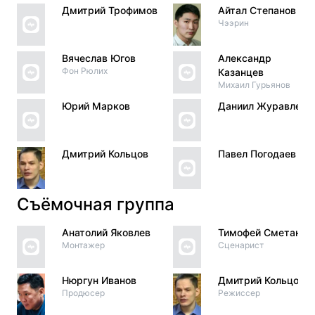
Дмитрий Трофимов
Айтал Степанов
Чээрин
Вячеслав Югов
Александр
Фон Рюлих
Казанцев
Михаил Гурьянов
Юрий Марков
Даниил Журавлев
Дмитрий Кольцов
Павел Погодаев
Съёмочная группа
Анатолий Яковлев
Тимофей Сметанин
Монтажер
Сценарист
Нюргун Иванов
Дмитрий Кольцов
Продюсер
Режиссер