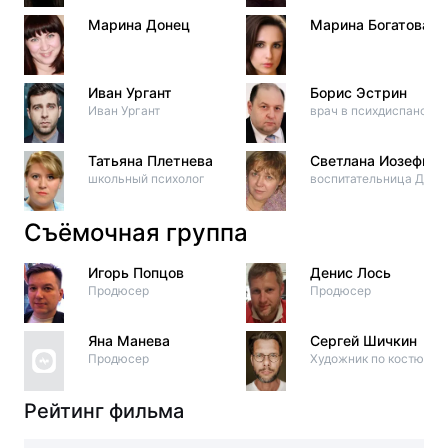
Марина Донец
Марина Богатова
Иван Ургант
Борис Эстрин
Иван Ургант
врач в психдиспансере
Татьяна Плетнева
Светлана Иозефий
школьный психолог
воспитательница Дуси
Съёмочная группа
Игорь Попцов
Денис Лось
Продюсер
Продюсер
Яна Манева
Сергей Шичкин
Продюсер
Художник по костюма
Рейтинг фильма