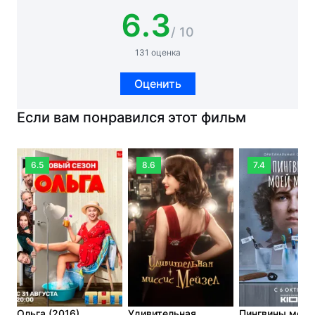
6.3
/ 10
131 оценка
Оценить
Если вам понравился этот фильм
6.5
8.6
7.4
Ольга (2016)
Удивительная
Пингвины моей