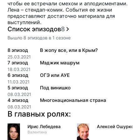
чтобы ее встречали смехом и аплодисментами.
Лена – стендап-комик. События ее жизни
предоставляют достаточно материала для
выступлений.
Список эпизодов
8
Вышло
8
эпизодов
в
1
сезоне
8
эпизод
В жопу все, или в Крым?
25.03.2021
7
эпизод
Мэджик машрум
18.03.2021
6
эпизод
ОГЭ или АУЕ
11.03.2021
5
эпизод
Под винишко
08.03.2021
4
эпизод
Многонациональная страна
08.03.2021
В главных ролях:
Ирис Лебедева
Алексей Ошурков
Валентина