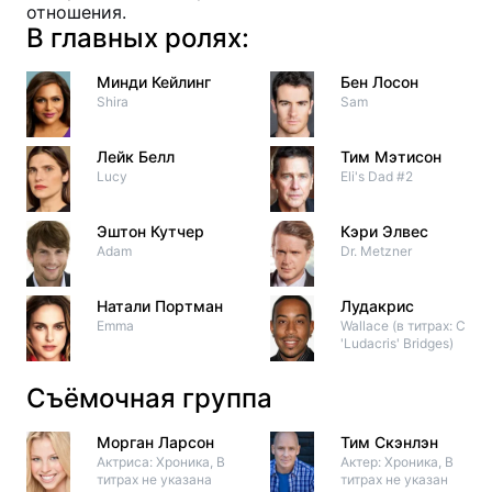
отношения.
В главных ролях:
Минди Кейлинг
Бен Лосон
Shira
Sam
Лейк Белл
Тим Мэтисон
Lucy
Eli's Dad #2
Эштон Кутчер
Кэри Элвес
Adam
Dr. Metzner
Натали Портман
Лудакрис
Emma
Wallace (в титрах: Chris
'Ludacris' Bridges)
Съёмочная группа
Морган Ларсон
Тим Скэнлэн
Актриса: Хроника, В
Актер: Хроника, В
титрах не указана
титрах не указан