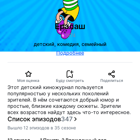
Ералаш
1974
детский, комедия, семейный
Подробнее
Моя оценка
Буду смотреть
Поделиться
Этот детский киножурнал пользуется
популярностью у нескольких поколений
зрителей. В нём сочетаются добрый юмор и
простые, близкие каждому сюжеты. Зрители
всех возрастов найдут здесь что-то интересное.
Список эпизодов
347
Вышло
12
эпизодов
в
35
сезоне