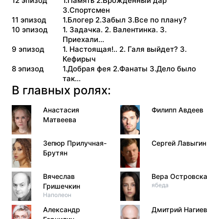
12
эпизод
1.Память 2.Врожденный дар
3.Спортсмен
11
эпизод
1.Блогер 2.Забыл 3.Все по плану?
10
эпизод
1. Задачка. 2. Валентинка. 3.
Приехали...
9
эпизод
1. Настоящая!.. 2. Галя выйдет? 3.
Кефирыч
8
эпизод
1.Добрая фея 2.Фанаты 3.Дело было
так...
В главных ролях:
Анастасия
Филипп Авдеев
Матвеева
Зепюр Прилучная-
Сергей Лавыгин
Брутян
Вячеслав
Вера Островская
ябеда
Гришечкин
Наполеон
Александр
Дмитрий Нагиев