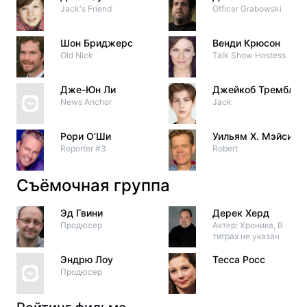
Jack's Friend
Officer Grabowski
Шон Бриджерс
Венди Крюсон
Old Nick
Talk Show Hostess
Дже-Юн Ли
Джейкоб Тремблей
News Anchor
Jack
Рори О’Ши
Уильям Х. Мэйси
Reporter #3
Robert
Съёмочная группа
Эд Гвини
Дерек Херд
Продюсер
Актер: Хроника, В
титрах не указан
Эндрю Лоу
Тесса Росс
Продюсер