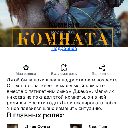
Комната
Room, 2015
триллер, драма
Подробнее
Моя оценка
Буду смотреть
Поделиться
Джой была похищена в подростковом возрасте.
С тех пор она живёт в маленькой комнате
вместе с пятилетним сыном Джеком. Мальчик
никогда не покидал этой комнаты, он в ней
родился. Все эти годы Джой планировала побег.
У неё появился шанс изменить ситуацию.
В главных ролях:
Джек Фултон
Джо Пинг