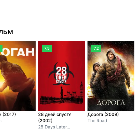
ильм
7.5
7.2
н (2017)
28 дней спустя
Дорога (2009)
Д
n
(2002)
The Road
(
28 Days Later...
C