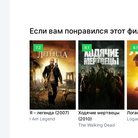
Если вам понравился этот ф
7.2
8.1
8.1
Я – легенда (2007)
Ходячие мертвецы
Лога
I Am Legend
(2010)
Loga
The Walking Dead