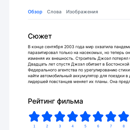
Обзор
Слова
Изображения
Сюжет
В конце сентября 2003 года мир охватила пандеми
паразитировал только на насекомых, но теперь он
изменяя их внешность. Строитель Джоэл потерял
Двадцать лет спустя Джоэл обитает в Бостонской
Федерального агентства по урегулированию стихи
найти автомобильный аккумулятор для поездки в д
лидершей повстанцев меняет их планы. Она предл
Рейтинг фильма
1
2
3
4
5
6
7
8