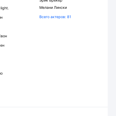
Эрик Брекер
Мелани Лински
light.
Всего актеров:
81
ин
Свон
сен
ло