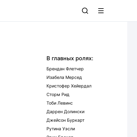
В главных ролях:
Брендан Флетчер
Изабела Мерсед
Кристофер Хейердал
Сторм Рид
Тоби Левинс
Даррен Долински
Джейсон Буркарт
Рутина Уэсли