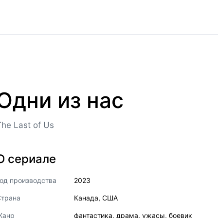
Одни из нас
The Last of Us
О сериале
од производства
2023
Страна
Канада
,
США
Жанр
фантастика
,
драма
,
ужасы
,
боевик