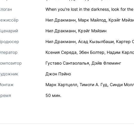
логан
When you're lost in the darkness, look for the 
Режиссёр
Нил Дракманн
,
Марк Майлод
,
Крэйг Мэйз
Сценарий
Нил Дракманн
,
Крэйг Мэйзин
Продюсер
Нил Дракманн
,
Асад Кызылбаши
,
Картер 
Оператор
Ксения Середа
,
Эбен Болтер
,
Надим Карл
Композитор
Густаво Сантаолалья
,
Дэйв Флеминг
Художник
Джон Пэйно
Монтаж
Марк Хартцелл
,
Тимоти А. Гуд
,
Синди Мол
Время
50 мин.