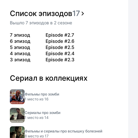
Список эпизодов
17
Вышло
7
эпизодов
в
2
сезоне
7
эпизод
Episode #2.7
6
эпизод
Episode #2.6
5
эпизод
Episode #2.5
4
эпизод
Episode #2.4
3
эпизод
Episode #2.3
Сериал в коллекциях
Фильмы про зомби
1
место из
16
Сериалы про зомби
1
место из
14
Фильмы и сериалы про вспышку болезней
8
место из
17