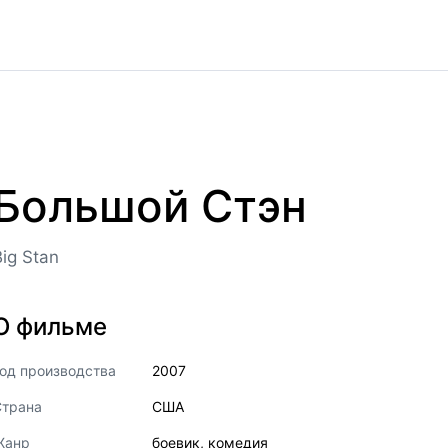
Большой Стэн
Big Stan
О фильме
од производства
2007
Страна
США
Жанр
боевик
,
комедия