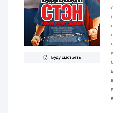
С
Буду смотреть
В
Р