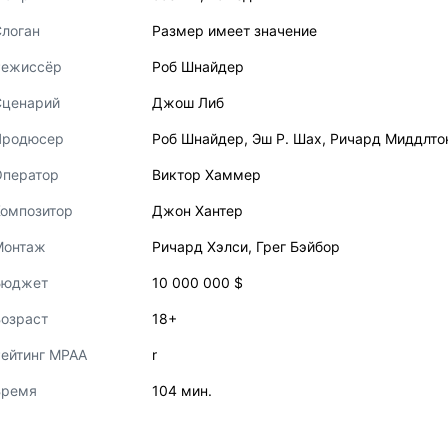
логан
Размер имеет значение
Режиссёр
Роб Шнайдер
Сценарий
Джош Либ
Продюсер
Роб Шнайдер
,
Эш Р. Шах
,
Ричард Миддлто
Оператор
Виктор Хаммер
Композитор
Джон Хантер
Монтаж
Ричард Хэлси
,
Грег Бэйбор
Бюджет
10 000 000 $
озраст
18+
ейтинг MPAA
r
Время
104 мин.