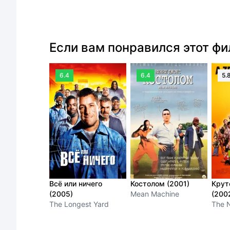
Если вам понравился этот ф
6.4
6.4
5.
Всё или ничего
Костолом (2001)
Крут
(2005)
Mean Machine
(200
The Longest Yard
The 