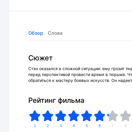
Обзор
Слова
Сюжет
Стэн оказался в сложной ситуации: ему грозит т
перед перспективой провести время в тюрьме. Ч
обратиться к мастеру боевых искусств. Он надее
Рейтинг фильма
1
2
3
4
5
6
7
8