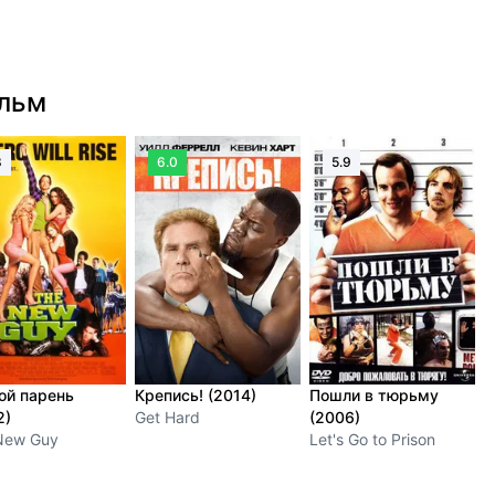
ильм
8
6.0
5.9
ой парень
Крепись! (2014)
Пошли в тюрьму
2)
Get Hard
(2006)
New Guy
Let's Go to Prison