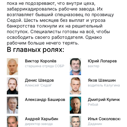
пока не подозревают, что внутри цеха,
забаррикадировались рабочие завода. Их
возглавляет бывший спецназовец по прозвищу
Седой. Шесть месяцев без выплат и угроза
банкротства толкнули их на решительный
поступок. Специалисты готовы на всё, чтобы
освободить своего работодателя. Однако
рабочим больше нечего терять.
В главных ролях:
Виктор Королёв
Юрий Лопарев
старшина отряда СОБР
вахтер
Денис Шведов
Яков Шамшин
Алексей 'Седой'
водитель Калугина
Александр Баширов
Дмитрий Куличков
Рябой
Андрей Харыбин
Илья Соколовский
директор завода
Дадакин