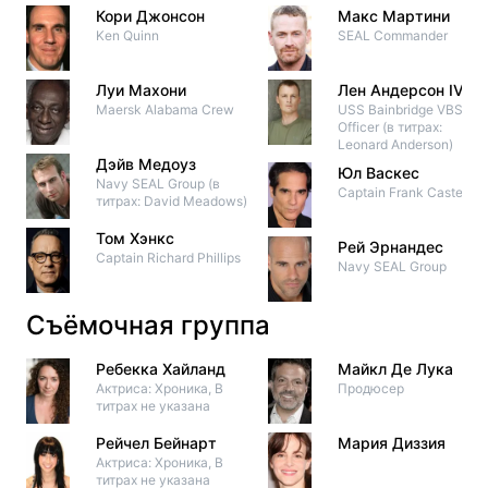
Кори Джонсон
Макс Мартини
Ken Quinn
SEAL Commander
Луи Махони
Лен Андерсон IV
Maersk Alabama Crew
USS Bainbridge VBSS
Officer (в титрах:
Leonard Anderson)
Дэйв Медоуз
Юл Васкес
Navy SEAL Group (в
Captain Frank Castellan
титрах: David Meadows)
Том Хэнкс
Рей Эрнандес
Captain Richard Phillips
Navy SEAL Group
Съёмочная группа
Ребекка Хайланд
Майкл Де Лука
Актриса: Хроника, В
Продюсер
титрах не указана
Рейчел Бейнарт
Мария Диззия
Актриса: Хроника, В
титрах не указана