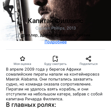
Капитан Филлипс
Captain Phillips, 2013
триллер, драма, криминал, боевик
Подробнее
Моя оценка
Буду смотреть
Поделиться
В апреле 2009 года у берегов Африки
сомалийские пираты напали на контейнеровоз
Maersk Alabama. Они попытались захватить
судно, но команда оказала сопротивление.
Пиратам не удалось взять корабль, и они
отступили на небольшом катере, забрав с собой
капитана Ричарда Филлипса.
В главных ролях: