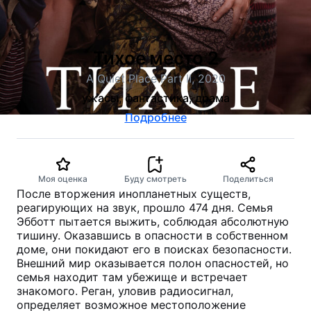
Тихое место 2
A Quiet Place Part II, 2020
ужасы, фантастика, драма
Подробнее
Моя оценка
Буду смотреть
Поделиться
После вторжения инопланетных существ,
реагирующих на звук, прошло 474 дня. Семья
Эбботт пытается выжить, соблюдая абсолютную
тишину. Оказавшись в опасности в собственном
доме, они покидают его в поисках безопасности.
Внешний мир оказывается полон опасностей, но
семья находит там убежище и встречает
знакомого. Реган, уловив радиосигнал,
определяет возможное местоположение