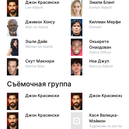
Джон Красински
Эмили Блант
Lee Abbott
Evelyn Abbott
Джимон Хонсу
Киллиан Мерфи
Man on Island
Emmett
Эшли Дайк
Окьерете
Woman on Island
Онаодован
Police Officer
Скут Макнэри
Ноа Джуп
Marina Man
Marcus Abbott
Съёмочная группа
Джон Красински
Джон Красински
Джон Красински
Кася Валицка-
Мэймон
Художник по костюма