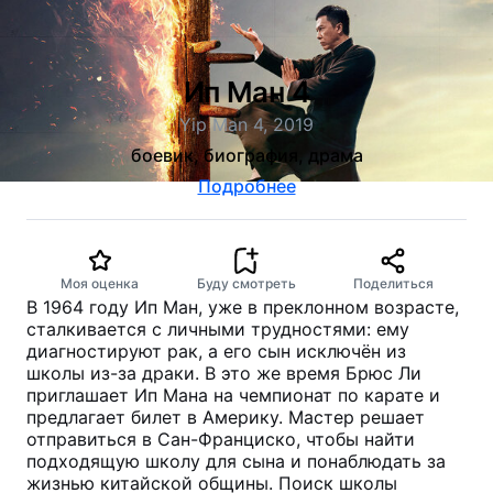
Ип Ман 4
Yip Man 4, 2019
боевик, биография, драма
Подробнее
Моя оценка
Буду смотреть
Поделиться
В 1964 году Ип Ман, уже в преклонном возрасте,
сталкивается с личными трудностями: ему
диагностируют рак, а его сын исключён из
школы из-за драки. В это же время Брюс Ли
приглашает Ип Мана на чемпионат по карате и
предлагает билет в Америку. Мастер решает
отправиться в Сан-Франциско, чтобы найти
подходящую школу для сына и понаблюдать за
жизнью китайской общины. Поиск школы