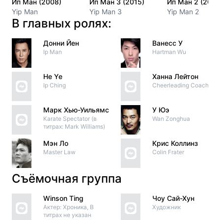
Ип Ман (2008)
Ип Ман 3 (2015)
Ип Ман 2 (2010
Yip Man
Yip Man 3
Yip Man 2
В главных ролях:
Донни Йен
Ванесс У
Ip Man
Hartman Wu
He Ye
Ханна Лейтон
Ip Ching
Cheerleading Coach
Марк Хью-Уильямс
У Юэ
Karate Spectator (в
Wan Zonghua
титрах: Mark Williams)
Мэн Ло
Крис Коллинз
Master Law
Colin Frater
Съёмочная группа
Winson Ting
Чоу Сай-Хун
Актер: Хроника, В
Художник
титрах не указан