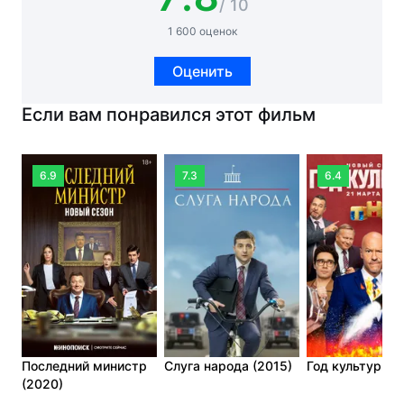
/ 10
1 600 оценок
Оценить
Если вам понравился этот фильм
6.9
7.3
6.4
Последний министр
Слуга народа (2015)
Год культуры (
(2020)