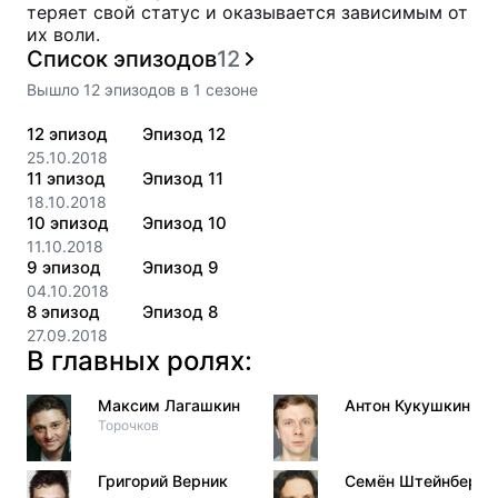
теряет свой статус и оказывается зависимым от
их воли.
Список эпизодов
12
Вышло
12
эпизодов
в
1
сезоне
12
эпизод
Эпизод 12
25.10.2018
11
эпизод
Эпизод 11
18.10.2018
10
эпизод
Эпизод 10
11.10.2018
9
эпизод
Эпизод 9
04.10.2018
8
эпизод
Эпизод 8
27.09.2018
В главных ролях:
Максим Лагашкин
Антон Кукушкин
Торочков
Григорий Верник
Семён Штейнберг