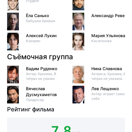
студент
Ёла Санько
Александр Ревенко
бабушка Аркаши
Алексей Лукин
Мария Ульянова
Кокорин
Касатонова
Съёмочная группа
Вадим Руденко
Нина Славнова
Актер: Хроника, В
Актриса: Хроника, В
титрах не указан
титрах не указана
Вячеслав
Лев Лещенко
Актер: играет самого
Дусмухаметов
себя
Продюсер
Рейтинг фильма
7.8