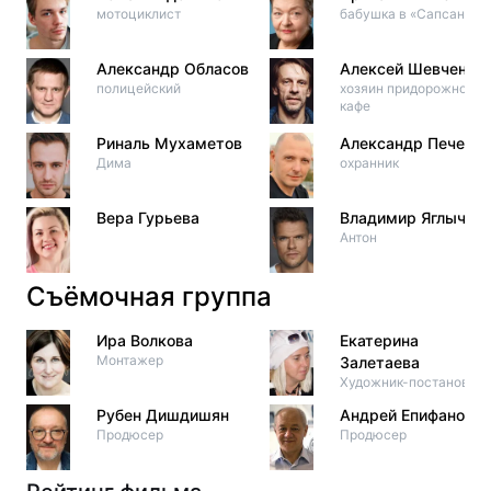
мотоциклист
бабушка в «Сапсане»
Александр Обласов
Алексей Шевченко
полицейский
хозяин придорожного
кафе
Риналь Мухаметов
Александр Печенин
Дима
охранник
Вера Гурьева
Владимир Яглыч
Антон
Съёмочная группа
Ира Волкова
Екатерина
Монтажер
Залетаева
Художник-постановщи
Рубен Дишдишян
Андрей Епифанов
Продюсер
Продюсер