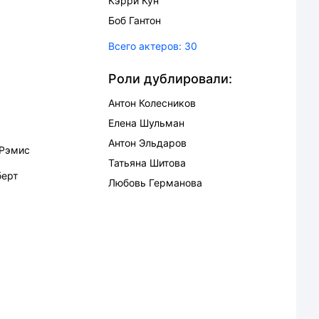
Кэрри Кун
Боб Гантон
Всего актеров:
30
Роли дублировали:
Антон Колесников
Елена Шульман
Антон Эльдаров
 Рэмис
Татьяна Шитова
берт
Любовь Германова