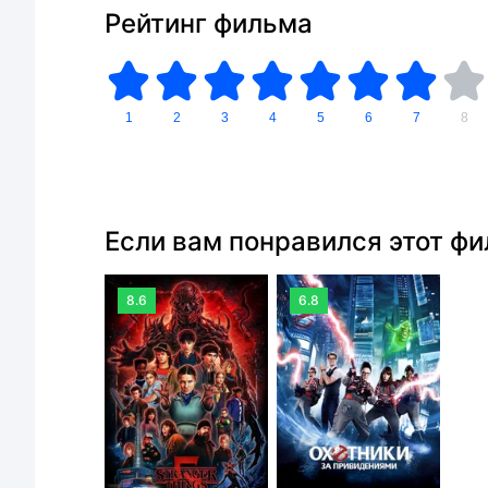
Рейтинг фильма
1
2
3
4
5
6
7
8
Если вам понравился этот ф
8.6
6.8