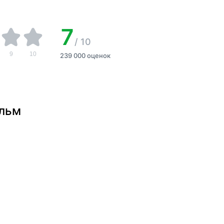
7
/
10
9
10
239 000 оценок
ильм