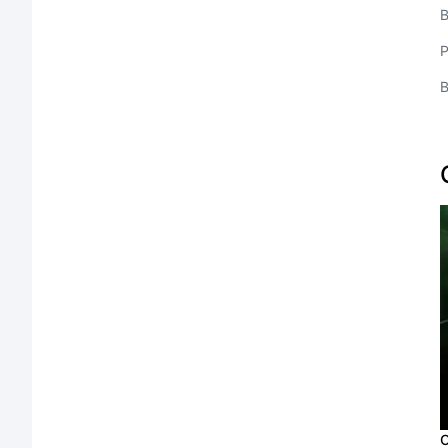
В
Р
О