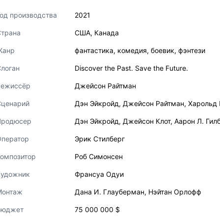
од производства
2021
Страна
США
,
Канада
Жанр
фантастика
,
комедия
,
боевик
,
фэнтези
логан
Discover the Past. Save the Future.
Режиссёр
Джейсон Райтман
Сценарий
Дэн Эйкройд
,
Джейсон Райтман
,
Харольд
Продюсер
Дэн Эйкройд
,
Джейсон Клот
,
Аарон Л. Гил
Оператор
Эрик Стилберг
Композитор
Роб Симонсен
Художник
Франсуа Одуи
Монтаж
Дана И. Глауберман
,
Нэйтан Орлофф
Бюджет
75 000 000 $