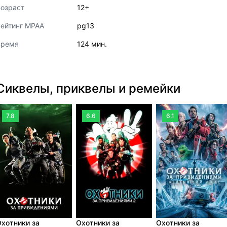
озраст
12+
ейтинг MPAA
pg13
Время
124 мин.
Сиквелы, приквелы и ремейки
7.8
6.6
6.1
хотники за
Охотники за
Охотники за