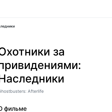
следники
Охотники за
привидениями:
Наследники
hostbusters: Afterlife
О фильме