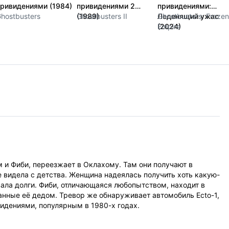
ривидениями (1984)
привидениями 2
привидениями:
hostbusters
(1989)
Ghostbusters II
Леденящий ужас
Ghostbusters: Frozen
(2024)
Empire
 и Фиби, переезжает в Оклахому. Там они получают в
е видела с детства. Женщина надеялась получить хоть какую-
вала долги. Фиби, отличающаяся любопытством, находит в
анные её дедом. Тревор же обнаруживает автомобиль Ecto-1,
идениями, популярным в 1980-х годах.