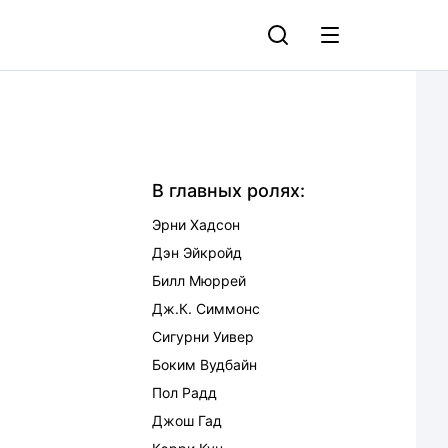
В главных ролях:
Эрни Хадсон
Дэн Эйкройд
Билл Мюррей
Дж.К. Симмонс
Сигурни Уивер
Боким Вудбайн
Пол Радд
Джош Гад