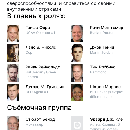
сверхспособностями, и справиться со своими
внутренними страхами.
В главных ролях:
Грифф Ферст
Ричи Монтгомери
UCAV Operator #1
Bunker Doctor
Лэнс Э. Николс
Джон Тенни
Cop
Martin Jordan
Райан Рейнольдс
Тим Роббинс
Hal Jordan / Green
Hammond
Lantern
Дуглас М. Гриффин
Шэрон Моррис
DEO Agent #1
Bus Driver (в титрах: a
different name)
Съёмочная группа
Стюарт Бейрд
Эдвард Дж. Клер
Монтажер
Актер: Хроника, В
титрах не указан