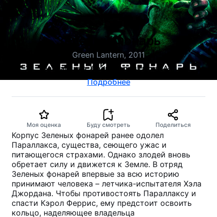
Зеленый Фонарь
Green Lantern, 2011
фантастика, боевик, приключения
Подробнее
Моя оценка
Буду смотреть
Поделиться
Корпус Зеленых фонарей ранее одолел
Параллакса, существа, сеющего ужас и
питающегося страхами. Однако злодей вновь
обретает силу и движется к Земле. В отряд
Зеленых фонарей впервые за всю историю
принимают человека – летчика-испытателя Хэла
Джордана. Чтобы противостоять Параллаксу и
спасти Кэрол Феррис, ему предстоит освоить
кольцо, наделяющее владельца