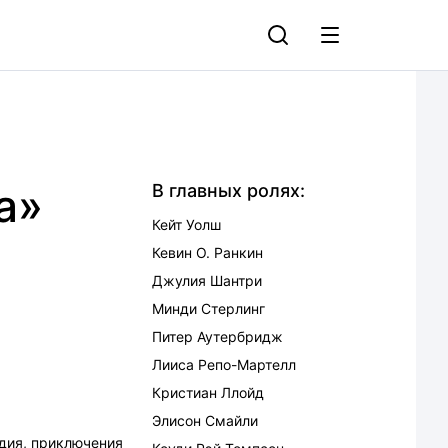
а»
В главных ролях:
Кейт Уолш
Кевин О. Ранкин
Джулия Шантри
Минди Стерлинг
Питер Аутербридж
Лииса Репо-Мартелл
Кристиан Ллойд
Элисон Смайли
дия
,
приключения