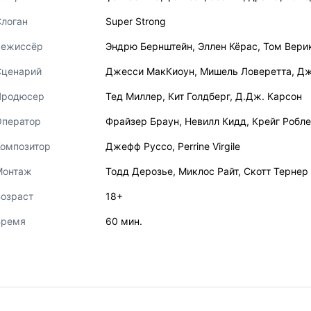
логан
Super Strong
Режиссёр
Эндрю Бернштейн
,
Эллен Кёрас
,
Том Вери
Сценарий
Джесси МакКиоун
,
Мишель Ловеретта
,
Дж
Продюсер
Тед Миллер
,
Кит Голдберг
,
Д.Дж. Карсон
Оператор
Фрайзер Браун
,
Невилл Кидд
,
Крейг Робл
Композитор
Джефф Руссо
,
Perrine Virgile
Монтаж
Тодд Дерозье
,
Миклос Райт
,
Скотт Тернер
озраст
18+
Время
60 мин.