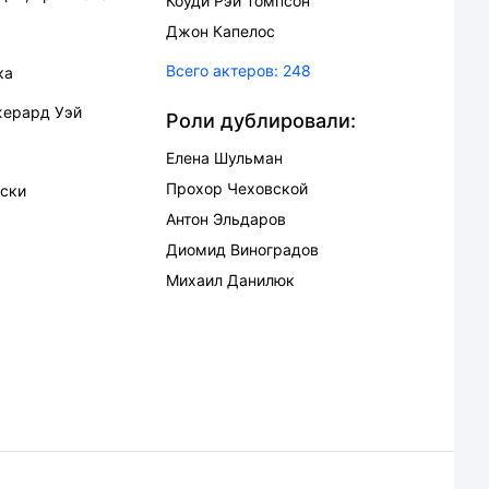
Коуди Рэй Томпсон
Джон Капелос
Всего актеров:
248
ка
ерард Уэй
Роли дублировали:
Елена Шульман
Прохор Чеховской
ески
Антон Эльдаров
Диомид Виноградов
Михаил Данилюк