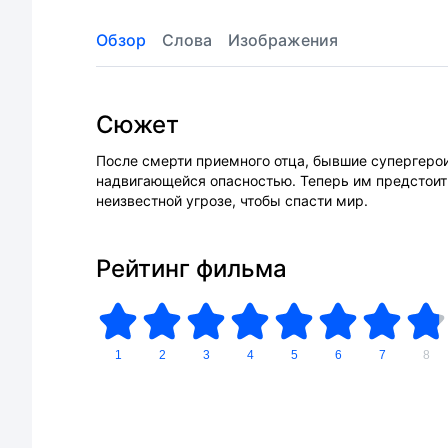
Обзор
Слова
Изображения
Сюжет
После смерти приемного отца, бывшие супергерои
надвигающейся опасностью. Теперь им предстоит
неизвестной угрозе, чтобы спасти мир.
Рейтинг фильма
1
2
3
4
5
6
7
8