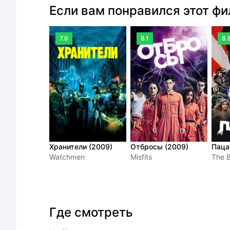
Если вам понравился этот ф
7.6
8.1
8.
Хранители (2009)
Отбросы (2009)
Паца
Watchmen
Misfits
The 
Где смотреть