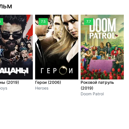
ильм
6
7.5
7.7
ны (2019)
Герои (2006)
Роковой патруль
А
Boys
Heroes
(2019)
(
Doom Patrol
D