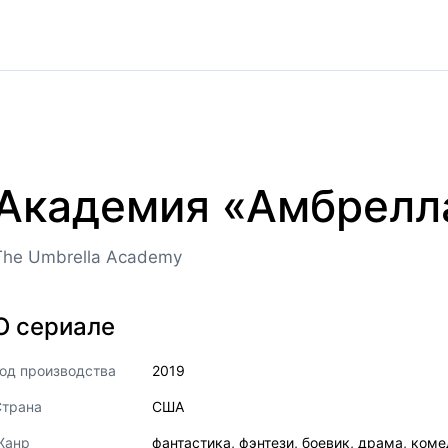
Академия «Амбрелл
The Umbrella Academy
О сериале
од производства
2019
Страна
США
Жанр
фантастика
,
фэнтези
,
боевик
,
драма
,
коме