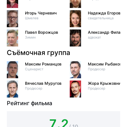
Игорь Черневич
Надежда Егорова
Шмелев
свидетельница
Павел Ворожцов
Александр Филатов
Зимин
адвокат
Съёмочная группа
Максим Романцов
Максим Рыбаков
Сценарист
Продюсер
Вячеслав Муругов
Жора Крыжовнико
Продюсер
Продюсер
Рейтинг фильма
7.2
/ 10