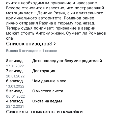
считая необходимым признание и наказание.
Вскоре становится известно, что пострадавший
мотоциклист – Даниил Разин, сын влиятельного
криминального авторитета. Романов ранее
лично отправил Разина в тюрьму год назад.
Теперь судья понимает: признание в аварии
может стоить Антону жизни. Сумеет ли Романов
спа
Список эпизодов
8
Вышло
8
эпизодов
в
1
сезоне
8
эпизод
Дети наследуют безумие родителей
27.01.2022
7
эпизод
Деструкция
20.01.2022
6
эпизод
Чем дальше в лес…
13.01.2022
5
эпизод
С чистого листа
06.01.2022
4
эпизод
Охота на ведьм
23.12.2021
Сиквелы, приквелы и ремейки