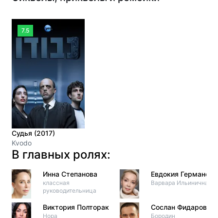
7.5
Судья (2017)
Kvodo
В главных ролях:
Инна Степанова
Евдокия Германова
классная
Варвара Ильинична
руководительница
Виктория Полторак
Сослан Фидаров
Нора
Бородин