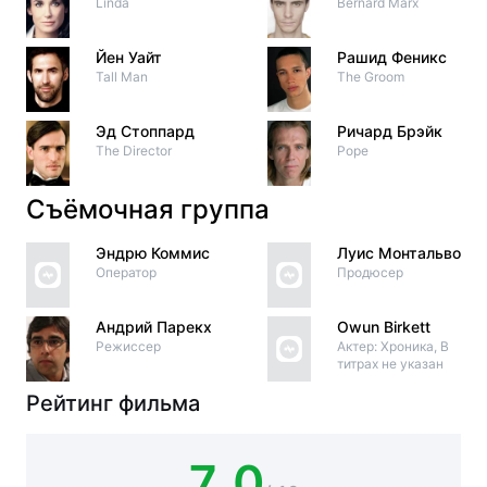
Linda
Bernard Marx
Йен Уайт
Рашид Феникс
Tall Man
The Groom
Эд Стоппард
Ричард Брэйк
The Director
Pope
Съёмочная группа
Эндрю Коммис
Луис Монтальво
Оператор
Продюсер
Андрий Парекх
Owun Birkett
Режиссер
Актер: Хроника, В
титрах не указан
Рейтинг фильма
7.0