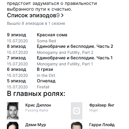
предстоит задуматься о правильности
выбранного пути к счастью.
Список эпизодов
9
Вышло
9
эпизодов
в
1
сезоне
9
эпизод
Красная сома
15.07.2020
Soma Red
8
эпизод
Единобрачие и бесплодие. Часть 2
15.07.2020
Monogamy and Futility, Part 2
7
эпизод
Единобрачие и бесплодие. Часть 1
15.07.2020
Monogamy and Futility, Part 1
6
эпизод
В грязи
15.07.2020
In the Dirt
5
эпизод
Огнепад
15.07.2020
Firefall
В главных ролях:
Крис Диллон
Фрэйзер Янг
Passing Alpha
Nigel
Деми Мур
Гарри Ллойд