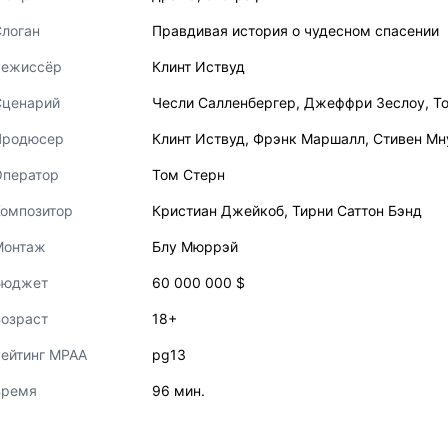
логан
Правдивая история о чудесном спасении
Режиссёр
Клинт Иствуд
Сценарий
Чесли Салленбергер
,
Джеффри Зеслоу
,
Т
Продюсер
Клинт Иствуд
,
Фрэнк Маршалл
,
Стивен Мн
Оператор
Том Стерн
Композитор
Кристиан Джейкоб
,
Тирни Саттон Бэнд
Монтаж
Блу Мюррэй
Бюджет
60 000 000 $
озраст
18+
ейтинг MPAA
pg13
Время
96 мин.