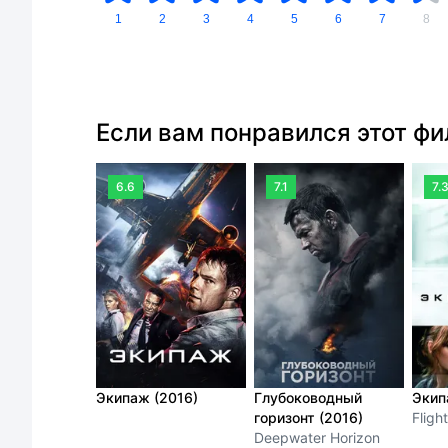
1
2
3
4
5
6
7
8
Если вам понравился этот ф
6.6
7.1
7.
Экипаж (2016)
Глубоководный
Экип
горизонт (2016)
Flight
Deepwater Horizon