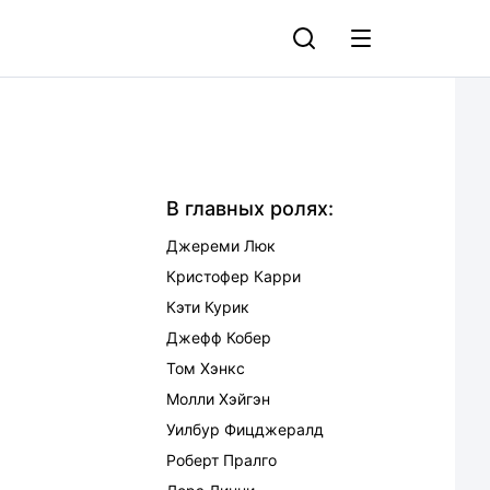
В главных ролях:
Джереми Люк
Кристофер Карри
Кэти Курик
Джефф Кобер
Том Хэнкс
Молли Хэйгэн
Уилбур Фицджералд
Роберт Пралго