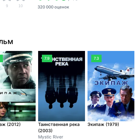
9
10
320 000 оценок
ильм
3
7.9
7.3
аж (2012)
Таинственная река
Экипаж (1979)
Д
(2003)
Д
Mystic River
R