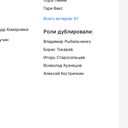
Лора Линни
Гари Викс
Всего актеров:
61
одд Комарники
Роли дублировали:
учин
Владимир Рыбальченко
Борис Токарев
Игорь Старосельцев
Всеволод Кузнецов
Алексей Костричкин