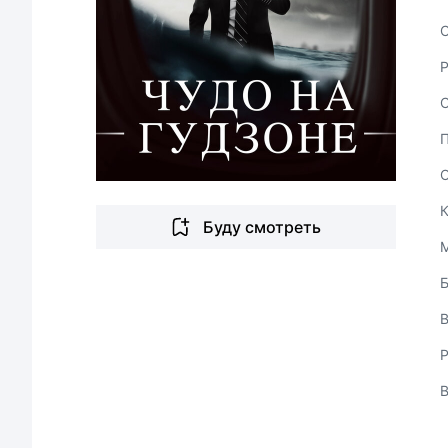
С
Буду смотреть
В
Р