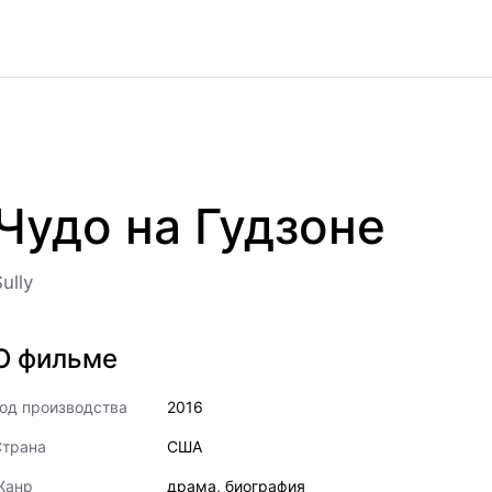
Чудо на Гудзоне
ully
О фильме
од производства
2016
Страна
США
Жанр
драма
,
биография