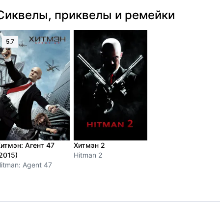
Сиквелы, приквелы и ремейки
5.7
итмэн: Агент 47
Хитмэн 2
2015)
Hitman 2
itman: Agent 47