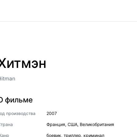
Хитмэн
Hitman
О фильме
од производства
2007
Страна
Франция
,
США
,
Великобритания
Жанр
боевик
,
триллер
,
криминал