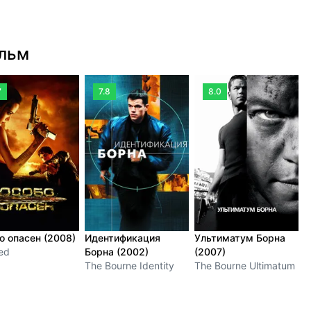
ильм
7
7.8
8.0
о опасен (2008)
Идентификация
Ультиматум Борна
П
ed
Борна (2002)
(2007)
Б
The Bourne Identity
The Bourne Ultimatum
T
S