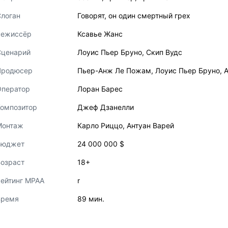
логан
Говорят, он один смертный грех
Режиссёр
Ксавье Жанс
Сценарий
Лоуис Пьер Бруно
,
Скип Вудс
Продюсер
Пьер-Анж Ле Пожам
,
Лоуис Пьер Бруно
,
Оператор
Лоран Барес
Композитор
Джеф Дзанелли
Монтаж
Карло Риццо
,
Антуан Варей
Бюджет
24 000 000 $
озраст
18+
ейтинг MPAA
r
Время
89 мин.