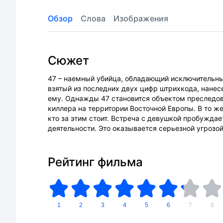
Обзор
Слова
Изображения
Сюжет
47 – наемный убийца, обладающий исключительным
взятый из последних двух цифр штрихкода, нанесе
ему. Однажды 47 становится объектом преследов
киллера на территории Восточной Европы. В то ж
кто за этим стоит. Встреча с девушкой пробуждае
деятельности. Это оказывается серьезной угрозой
Рейтинг фильма
1
2
3
4
5
6
7
8