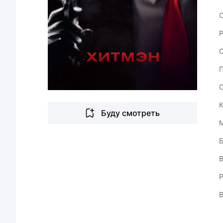
С
Буду смотреть
В
Р