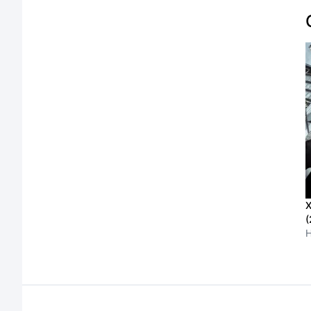
Х
(
H