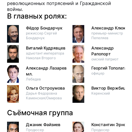
революционных потрясений и Гражданской
войны.
В главных ролях:
Фёдор Бондарчук
Александр Клюкви
режиссер Сергей
премьер-министр
Бондарчук
Пепеляев
Виталий Кудрявцев
Александр
адъютант императора
Рапопорт
Николая Второго
омский патриот
Александр Лазарев
Георгий Тополага
офицер
мл.
Лебедев
Ольга Остроумова
Виктор Вержбицки
Дарья Федоровна
Керенский
Каменская/Омирова
Съёмочная группа
Джаник Файзиев
Константин Эрнст
Продюсер
Продюсер