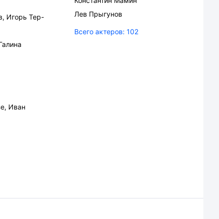
Константин Мамин
Лев Прыгунов
в
,
Игорь Тер-
Всего актеров:
102
Галина
зе
,
Иван