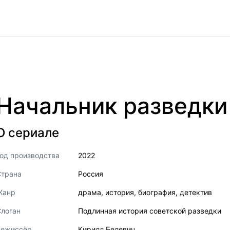
Начальник разведки
О сериале
од производства
2022
Страна
Россия
Жанр
драма
,
история
,
биография
,
детектив
логан
Подлинная история советской разведки
Режиссёр
Кирилл Белевич