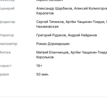
Сценарий
Александр Щербаков
,
Алексей Колмогоро
Карапетов
Продюсер
Сергей Титинков
,
Артём Чащихин-Тоидзе
,
Нахимовская
Оператор
Григорий Рудаков
,
Андрей Найденов
Композитор
Роман Дормидошин
Монтаж
Матвей Епанчинцев
,
Артём Чащихин-Тоид
Корольков
озраст
16+
Время
50 мин.