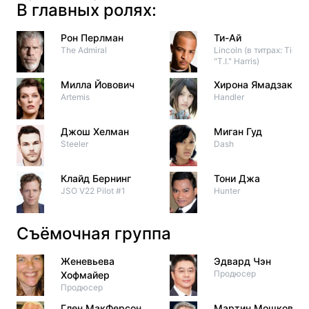
В главных ролях:
Рон Перлман
Ти-Ай
The Admiral
Lincoln (в титрах: Tip
"T.I." Harris)
Милла Йовович
Хирона Ямадзаки
Artemis
Handler
Джош Хелман
Миган Гуд
Steeler
Dash
Клайд Бернинг
Тони Джа
JSO V22 Pilot #1
Hunter
Съёмочная группа
Женевьева
Эдвард Чэн
Продюсер
Хофмайер
Продюсер
Глен МакФерсон
Мартин Мошкович