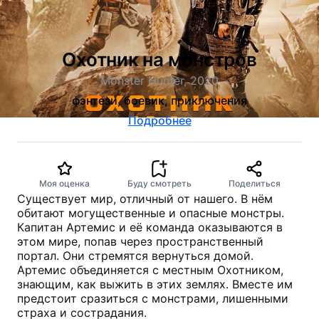
Охотник на монстров
Monster Hunter, 2020
фэнтези, боевик, приключения
Подробнее
Моя оценка
Буду смотреть
Поделиться
Существует мир, отличный от нашего. В нём
обитают могущественные и опасные монстры.
Капитан Артемис и её команда оказываются в
этом мире, попав через пространственный
портал. Они стремятся вернуться домой.
Артемис объединяется с местным Охотником,
знающим, как выжить в этих землях. Вместе им
предстоит сразиться с монстрами, лишенными
страха и сострадания.