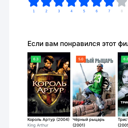
1
2
3
4
5
6
7
8
Если вам понравился этот ф
6.3
5.0
6.
Король Артур (2004)
Чёрный рыцарь
Трис
King Arthur
(2001)
(200