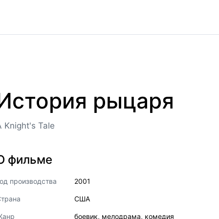
История рыцаря
 Knight's Tale
О фильме
од производства
2001
Страна
США
Жанр
боевик
,
мелодрама
,
комедия