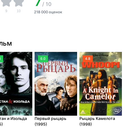
7
/
10
9
10
218 000 оценок
ильм
8
6.0
4.8
тан и Изольда
Первый рыцарь
Рыцарь Камелота
5)
(1995)
(1998)