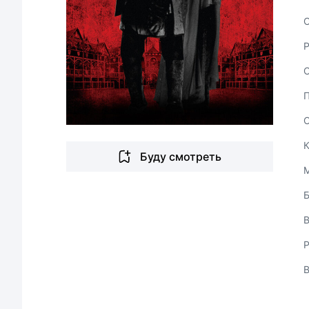
С
Буду смотреть
В
Р