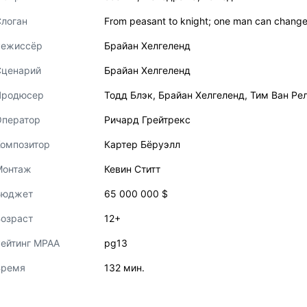
логан
From peasant to knight; one man can change 
Режиссёр
Брайан Хелгеленд
Сценарий
Брайан Хелгеленд
Продюсер
Тодд Блэк
,
Брайан Хелгеленд
,
Тим Ван Ре
Оператор
Ричард Грейтрекс
Композитор
Картер Бёруэлл
Монтаж
Кевин Ститт
Бюджет
65 000 000 $
озраст
12+
ейтинг MPAA
pg13
Время
132 мин.