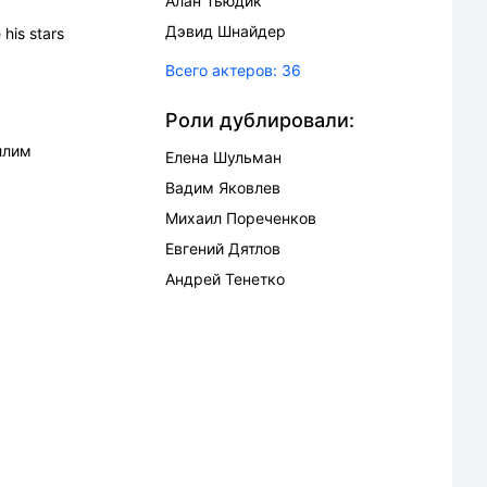
Алан Тьюдик
Дэвид Шнайдер
his stars
Всего актеров:
36
Роли дублировали:
ллим
Елена Шульман
Вадим Яковлев
Михаил Пореченков
Евгений Дятлов
Андрей Тенетко